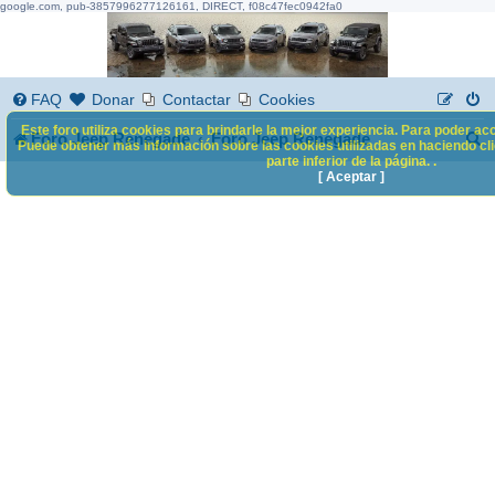
google.com, pub-3857996277126161, DIRECT, f08c47fec0942fa0
FAQ
Donar
Contactar
Cookies
Este foro utiliza cookies para brindarle la mejor experiencia. Para poder acc
B
Foro Jeep Renegade
Foro Jeep Renegade
Puede obtener más información sobre las cookies utilizadas en haciendo clic
parte inferior de la página. .
u
[ Aceptar ]
s
c
a
r