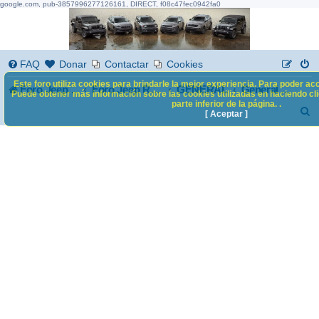
google.com, pub-3857996277126161, DIRECT, f08c47fec0942fa0
FAQ
Donar
Contactar
Cookies
Este foro utiliza cookies para brindarle la mejor experiencia. Para poder acc
Foro Jeep Renegade
GENERAL
Foro Jeep Renegade
General Mundo Jeep
Puede obtener más información sobre las cookies utilizadas en haciendo clic
parte inferior de la página. .
B
[ Aceptar ]
u
s
c
a
r