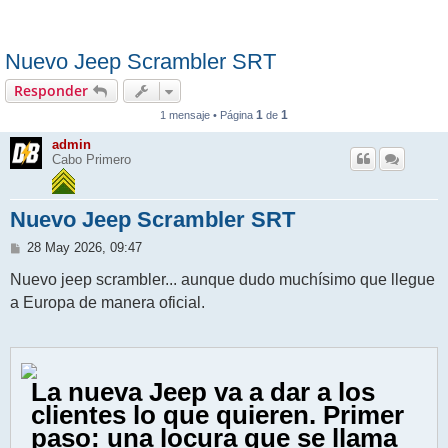
Nuevo Jeep Scrambler SRT
Responder
1
1
1 mensaje • Página
de
admin
Cabo Primero
Nuevo Jeep Scrambler SRT
M
28 May 2026, 09:47
e
n
Nuevo jeep scrambler... aunque dudo muchísimo que llegue
s
a Europa de manera oficial.
a
j
e
La nueva Jeep va a dar a los
clientes lo que quieren. Primer
paso: una locura que se llama