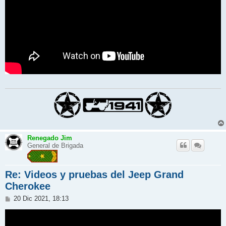
Renegado Jim
General de Brigada
Re: Videos y pruebas del Jeep Grand
Cherokee
M
20 Dic 2021, 18:13
e
n
s