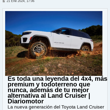
M
21 Ene 2024, 17:06
e
n
s
a
j
e
Es toda una leyenda del 4x4, más
premium y todoterreno que
nunca, además de tu mejor
alternativa al Land Cruiser |
Diariomotor
La nueva generación del Toyota Land Cruiser