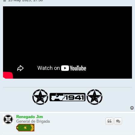
e
n
s
a
j
e
Renegado Jim
General de Brigada