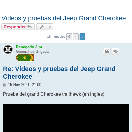
Videos y pruebas del Jeep Grand Cherokee
Responder
1
2
Anterior
18 mensajes
Renegado Jim
General de Brigada
Re: Videos y pruebas del Jeep Grand
Cherokee
M
15 Nov 2021, 21:00
e
n
Prueba del grand Cherokee trailhawk (en ingles)
s
a
j
e