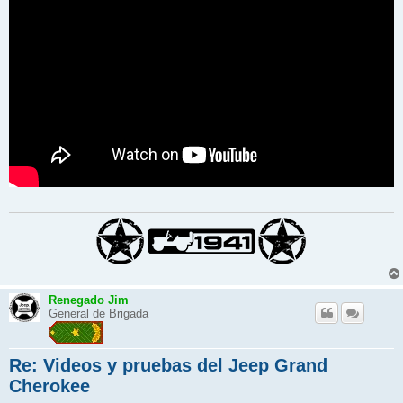
a
j
e
Renegado Jim
General de Brigada
Re: Videos y pruebas del Jeep Grand
Cherokee