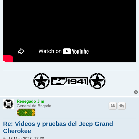
Renegado Jim
General de Brigada
Re: Videos y pruebas del Jeep Grand
Cherokee
M
15 May 2023, 17:30