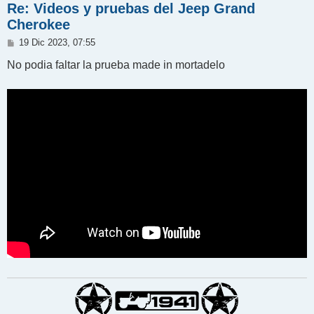
Re: Videos y pruebas del Jeep Grand
Cherokee
M
19 Dic 2023, 07:55
e
n
No podia faltar la prueba made in mortadelo
s
a
j
e