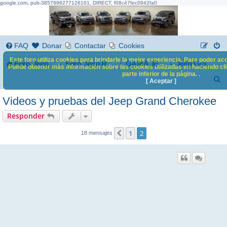
google.com, pub-3857996277126161, DIRECT, f08c47fec0942fa0
FAQ
Donar
Contactar
Cookies
Este foro utiliza cookies para brindarle la mejor experiencia. Para poder acc
Foro Jeep Renegade
Foro Jeep Renegade
GAMA JEEP
Jeep Grand Cherokee
Puede obtener más información sobre las cookies utilizadas en haciendo clic
parte inferior de la página. .
B
[ Aceptar ]
u
Videos y pruebas del Jeep Grand Cherokee
s
Responder
c
1
2
Anterior
18 mensajes
a
r