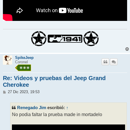
SpikeJeep
Coronel
Re: Videos y pruebas del Jeep Grand
Cherokee
M
27 Dic 2023, 19:53
e
n
s
Renegado Jim
↑
escribió:
a
j
No podia faltar la prueba made in mortadelo
e