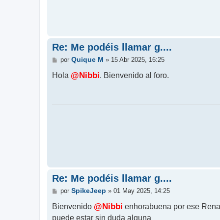
Re: Me podéis llamar g....
M
Quique M
por
»
15 Abr 2025, 16:25
e
n
Hola
@Nibbi
. Bienvenido al foro.
s
a
j
e
Re: Me podéis llamar g....
M
SpikeJeep
por
»
01 May 2025, 14:25
e
n
Bienvenido
@Nibbi
enhorabuena por ese Renacu
s
puede estar sin duda alguna
a