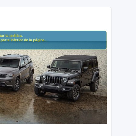
r la política.
arte inferior de la página. .