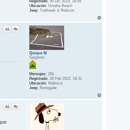
Registrado:
30 Dic 2019, 19:59
Ubicación:
Omaha Beach
Jeep:
Trailhawk & Rubicon
A
r
r
i
b
a
Quique M
Sargento
Mensajes:
266
Registrado:
28 Feb 2022, 16:31
Ubicación:
Mallorca
Jeep:
Renegade
A
r
r
i
b
a
 que