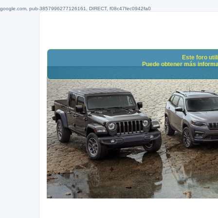
google.com, pub-3857996277126161, DIRECT, f08c47fec0942fa0
Este foro uti
Puede obtener más informació