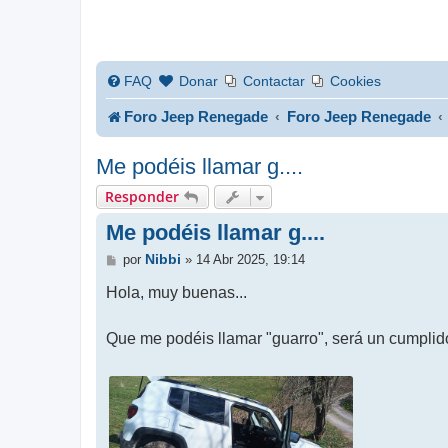
FAQ
Donar
Contactar
Cookies
Foro Jeep Renegade
Foro Jeep Renegade
Me podéis llamar g....
Responder
Me podéis llamar g....
M
Nibbi
por
»
14 Abr 2025, 19:14
e
n
Hola, muy buenas...
s
a
j
Que me podéis llamar "guarro", será un cumplid
e