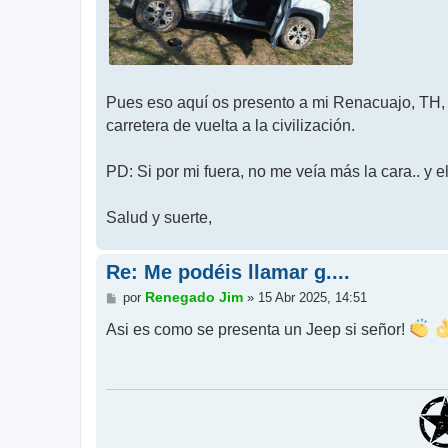
Pues eso aquí os presento a mi Renacuajo, TH, 
carretera de vuelta a la civilización.
PD: Si por mi fuera, no me veía más la cara.. y
Salud y suerte,
Re: Me podéis llamar g....
M
Renegado Jim
por
»
15 Abr 2025, 14:51
e
n
Asi es como se presenta un Jeep si señor!
s
a
j
e