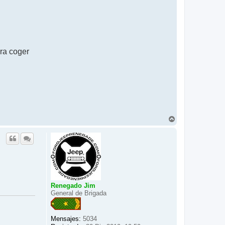
ra coger
A
r
r
i
b
a
Renegado Jim
General de Brigada
Mensajes:
5034