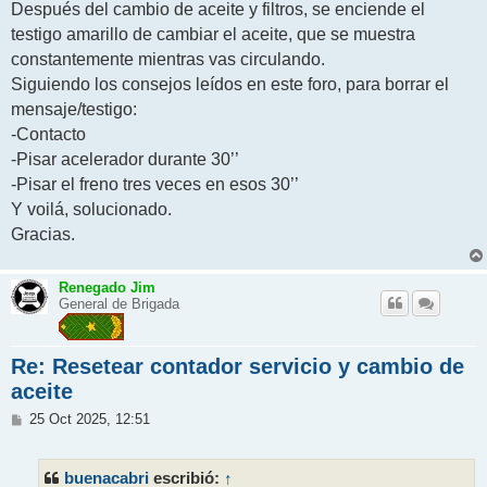
Después del cambio de aceite y filtros, se enciende el
a
j
testigo amarillo de cambiar el aceite, que se muestra
e
constantemente mientras vas circulando.
Siguiendo los consejos leídos en este foro, para borrar el
mensaje/testigo:
-Contacto
-Pisar acelerador durante 30’’
-Pisar el freno tres veces en esos 30’’
Y voilá, solucionado.
Gracias.
Renegado Jim
General de Brigada
Re: Resetear contador servicio y cambio de
aceite
M
25 Oct 2025, 12:51
e
n
s
buenacabri
↑
escribió:
a