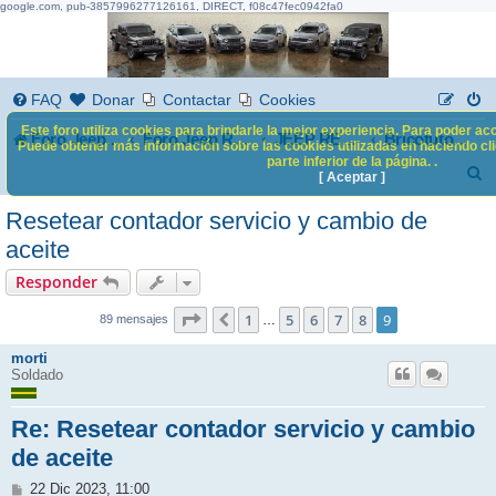
google.com, pub-3857996277126161, DIRECT, f08c47fec0942fa0
FAQ
Donar
Contactar
Cookies
Este foro utiliza cookies para brindarle la mejor experiencia. Para poder acc
Foro Jeep Renegade
Foro Jeep Renegade
JEEP RENEGADE
Bricotutoriales
Puede obtener más información sobre las cookies utilizadas en haciendo clic
parte inferior de la página. .
B
[ Aceptar ]
u
Resetear contador servicio y cambio de
s
aceite
c
Responder
a
9
9
Página
1
de
5
6
7
8
9
Anterior
…
89 mensajes
r
morti
Soldado
Re: Resetear contador servicio y cambio
de aceite
M
22 Dic 2023, 11:00