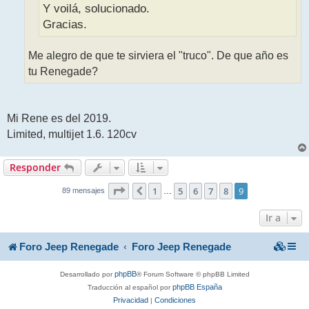
Y voilá, solucionado.
Gracias.
Me alegro de que te sirviera el "truco". De que año es
tu Renegade?
Mi Rene es del 2019.
Limited, multijet 1.6. 120cv
Responder
9
9
Página
1
de
5
6
7
8
9
Anterior
…
89 mensajes
Ir a
Foro Jeep Renegade
Foro Jeep Renegade
phpBB
Desarrollado por
® Forum Software © phpBB Limited
phpBB España
Traducción al español por
Privacidad
Condiciones
|