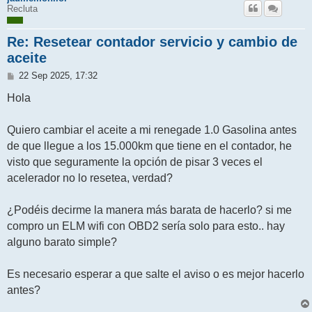
Recluta
Re: Resetear contador servicio y cambio de
aceite
M
22 Sep 2025, 17:32
e
n
Hola
s
a
j
Quiero cambiar el aceite a mi renegade 1.0 Gasolina antes
e
de que llegue a los 15.000km que tiene en el contador, he
visto que seguramente la opción de pisar 3 veces el
acelerador no lo resetea, verdad?
¿Podéis decirme la manera más barata de hacerlo? si me
compro un ELM wifi con OBD2 sería solo para esto.. hay
alguno barato simple?
Es necesario esperar a que salte el aviso o es mejor hacerlo
antes?