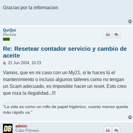
e
n
Gracias por la informacion
s
a
j
e
QuiQui
Recluta
Re: Resetear contador servicio y cambio de
aceite
M
21 Jun 2024, 10:23
e
n
Vamos, que en mi caso con un My21, si te haces tú el
s
mantenimiento o incluso algunos talleres como no tengan
a
j
un Scam adecuado, es imposible hacer un reset. Esto creo
e
que roza la ilegalidad...!!!
"La vida es como un rollo de papel higiénico, cuanto menos queda
más rápido va."
admin
Cabo Primero