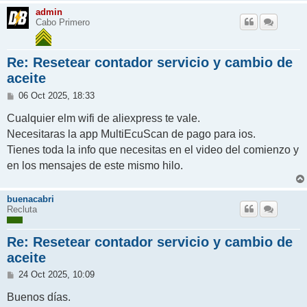
admin
Cabo Primero
Re: Resetear contador servicio y cambio de
aceite
M
06 Oct 2025, 18:33
e
n
Cualquier elm wifi de aliexpress te vale.
s
Necesitaras la app MultiEcuScan de pago para ios.
a
j
Tienes toda la info que necesitas en el video del comienzo y
e
en los mensajes de este mismo hilo.
buenacabri
Recluta
Re: Resetear contador servicio y cambio de
aceite
M
24 Oct 2025, 10:09
e
n
Buenos días.
s