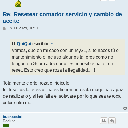
Re: Resetear contador servicio y cambio de
aceite
M
18 Jul 2024, 10:51
e
n
s
QuiQui
↑
escribió:
a
j
Vamos, que en mi caso con un My21, si te haces tú el
e
mantenimiento o incluso algunos talleres como no
tengan un Scam adecuado, es imposible hacer un
reset. Esto creo que roza la ilegalidad...!!!
Totalmente cierto, roza el ridiculo.
Incluso los talleres oficiales tienen una sola maquina capaz
de realizarlo y si les falla el software por lo que sea te toca
volver otro dia.
buenacabri
Recluta