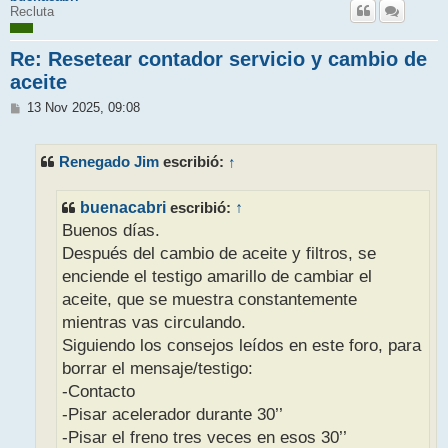
Recluta
Re: Resetear contador servicio y cambio de
aceite
M
13 Nov 2025, 09:08
e
n
s
Renegado Jim
↑
escribió:
a
j
e
buenacabri
escribió:
↑
Buenos días.
Después del cambio de aceite y filtros, se
enciende el testigo amarillo de cambiar el
aceite, que se muestra constantemente
mientras vas circulando.
Siguiendo los consejos leídos en este foro, para
borrar el mensaje/testigo:
-Contacto
-Pisar acelerador durante 30’’
-Pisar el freno tres veces en esos 30’’