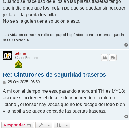
j
Cuando se hace uso de ellos en las plazas traseras tengo
e
que ir diciendo que los metan porque se quedan sin recoger
y claro... la puerta los pilla.
No sé si alguien tiene solución a esto...
"La vida es como un rollo de papel higiénico, cuanto menos queda
más rápido va."
admin
Cabo Primero
Re: Cinturones de seguridad traseros
M
28 Oct 2025, 06:50
e
n
A mi con el tiempo me esta pasando ahora (mi TH es MY18)
s
asi que si no tienes el detalle de ir poniendo el cinturon
a
j
"plano", el tensor hay veces que no los recoge del todo bien
e
y la hebilla se queda cerca de las puertas traseras.
Responder