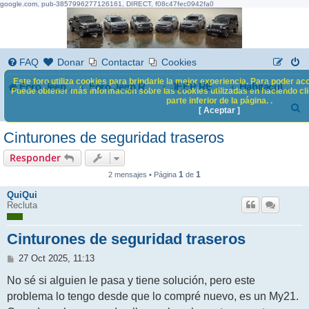
google.com, pub-3857996277126161, DIRECT, f08c47fec0942fa0
FAQ
Donar
Contactar
Cookies
Este foro utiliza cookies para brindarle la mejor experiencia. Para poder acc
Foro Jeep Renegade
Foro Jeep Renegade
JEEP RENEGADE
Habitáculo / Interior
Puede obtener más información sobre las cookies utilizadas en haciendo clic
parte inferior de la página. .
B
[ Aceptar ]
u
Cinturones de seguridad traseros
s
Responder
c
1
1
2 mensajes • Página
de
a
QuiQui
Recluta
r
Cinturones de seguridad traseros
M
27 Oct 2025, 11:13
e
n
No sé si alguien le pasa y tiene solución, pero este
s
problema lo tengo desde que lo compré nuevo, es un My21.
a