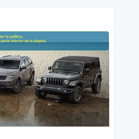
r la política.
arte inferior de la página. .