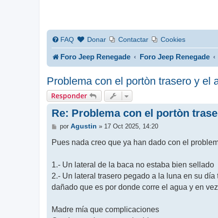
FAQ
Donar
Contactar
Cookies
Foro Jeep Renegade
Foro Jeep Renegade
Problema con el portòn trasero y el 
Responder
Re: Problema con el portòn trase
M
Agustin
por
»
17 Oct 2025, 14:20
e
n
Pues nada creo que ya han dado con el problem
s
a
j
1.- Un lateral de la baca no estaba bien sellado
e
2.- Un lateral trasero pegado a la luna en su dí
dañado que es por donde corre el agua y en vez de
Madre mía que complicaciones