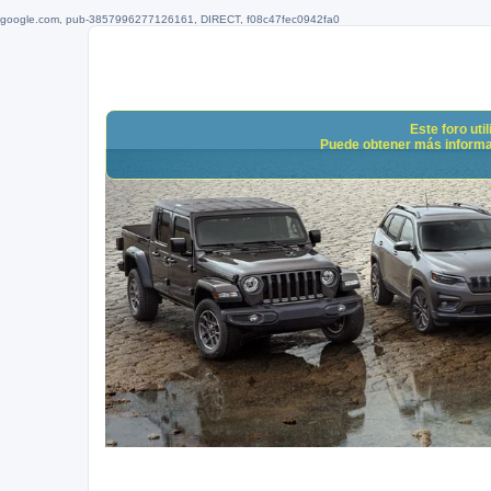
google.com, pub-3857996277126161, DIRECT, f08c47fec0942fa0
Este foro uti
Puede obtener más informació