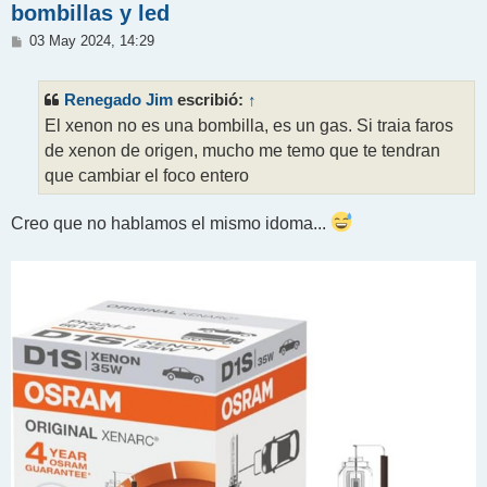
bombillas y led
M
03 May 2024, 14:29
e
n
s
Renegado Jim
↑
escribió:
a
j
El xenon no es una bombilla, es un gas. Si traia faros
e
de xenon de origen, mucho me temo que te tendran
que cambiar el foco entero
Creo que no hablamos el mismo idoma...