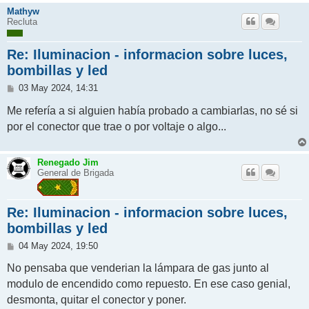
Mathyw
Recluta
Re: Iluminacion - informacion sobre luces,
bombillas y led
M
03 May 2024, 14:31
e
n
Me refería a si alguien había probado a cambiarlas, no sé si
s
por el conector que trae o por voltaje o algo...
a
j
e
Renegado Jim
General de Brigada
Re: Iluminacion - informacion sobre luces,
bombillas y led
M
04 May 2024, 19:50
e
n
No pensaba que venderian la lámpara de gas junto al
s
modulo de encendido como repuesto. En ese caso genial,
a
j
desmonta, quitar el conector y poner.
e