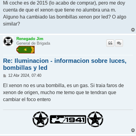
Mi coche es de 2015 (lo acabo de comprar), pero me doy
a
j
cuenta de que el xenon que tiene no alumbra una m.
e
Alguno ha cambiado las bombillas xenon por led? O algo
similar?
Renegado Jim
General de Brigada
Re: Iluminacion - informacion sobre luces,
bombillas y led
M
12 Abr 2024, 07:40
e
n
El xenon no es una bombilla, es un gas. Si traia faros de
s
xenon de origen, mucho me temo que te tendran que
a
j
cambiar el foco entero
e