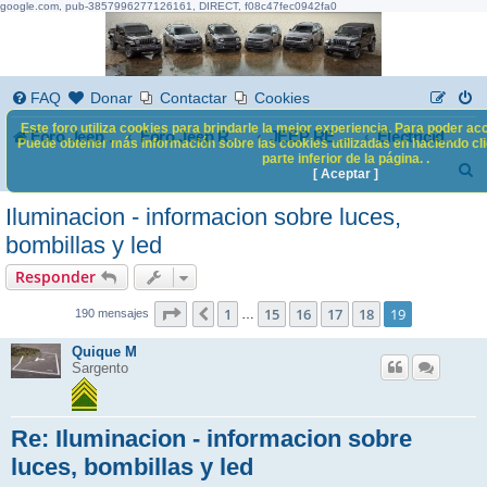
google.com, pub-3857996277126161, DIRECT, f08c47fec0942fa0
FAQ
Donar
Contactar
Cookies
Este foro utiliza cookies para brindarle la mejor experiencia. Para poder acc
Foro Jeep Renegade
Foro Jeep Renegade
JEEP RENEGADE
Electricidad, electrónica y multimedia
Puede obtener más información sobre las cookies utilizadas en haciendo clic
parte inferior de la página. .
B
[ Aceptar ]
u
Iluminacion - informacion sobre luces,
s
bombillas y led
c
Responder
a
19
19
Página
1
de
15
16
17
18
19
Anterior
…
190 mensajes
r
Quique M
Sargento
Re: Iluminacion - informacion sobre
luces, bombillas y led