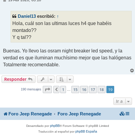
19 Abr 2026, 03:18
e
n
s
Daniel13
↑
escribió:
a
j
Hola, cuál son las ultimas luces h4 que habéis
e
montado??
Y q tal??
Buenas. Yo llevo las osram night breaker led speed, y la
verdad es que iluminan muchísimo mejor que las halógenas
Totalmente recomendable.
Responder
19
19
Página
1
de
15
16
17
18
19
Anterior
…
190 mensajes
Ir a
Foro Jeep Renegade
Foro Jeep Renegade
phpBB
Desarrollado por
® Forum Software © phpBB Limited
phpBB España
Traducción al español por