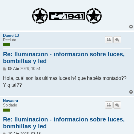
Daniel13
Recluta
Re: Iluminacion - informacion sobre luces,
bombillas y led
M
08 Abr 2026, 10:51
e
n
Hola, cuál son las ultimas luces h4 que habéis montado??
s
Y q tal??
a
j
e
Novaera
Soldado
Re: Iluminacion - informacion sobre luces,
bombillas y led
M