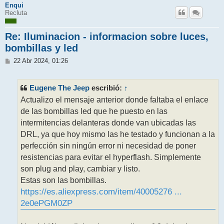
Enqui
Recluta
Re: Iluminacion - informacion sobre luces,
bombillas y led
M
22 Abr 2024, 01:26
e
n
s
Eugene The Jeep
↑
escribió:
a
j
Actualizo el mensaje anterior donde faltaba el enlace
e
de las bombillas led que he puesto en las
intermitencias delanteras donde van ubicadas las
DRL, ya que hoy mismo las he testado y funcionan a la
perfección sin ningún error ni necesidad de poner
resistencias para evitar el hyperflash. Simplemente
son plug and play, cambiar y listo.
Estas son las bombillas.
https://es.aliexpress.com/item/40005276 ...
2e0ePGM0ZP