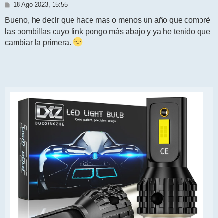
M
18 Ago 2023, 15:55
e
n
Bueno, he decir que hace mas o menos un año que compré
s
las bombillas cuyo link pongo más abajo y ya he tenido que
a
j
cambiar la primera.
e