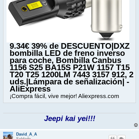
9.34€ 39% de DESCUENTO|DXZ
bombilla LED de freno inverso
para coche, Bombilla Canbus
1156 S25 BA15S P21W 1157 T15
T20 T25 1200LM 7443 3157 912, 2
uds.|Lámpara de señalización| -
AliExpress
¡Compra fácil, vive mejor! Aliexpress.com
Jeepi kai yei!!!
David_A_A
Soldado