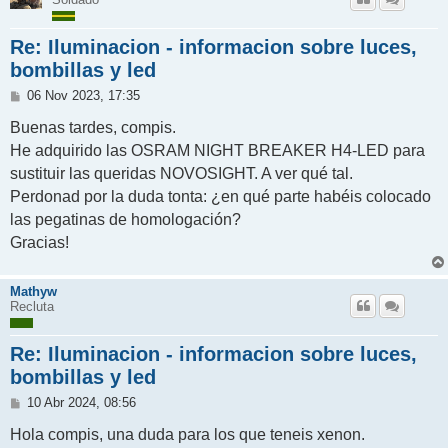
Re: Iluminacion - informacion sobre luces,
bombillas y led
M
06 Nov 2023, 17:35
e
n
Buenas tardes, compis.
s
He adquirido las OSRAM NIGHT BREAKER H4-LED para
a
j
sustituir las queridas NOVOSIGHT. A ver qué tal.
e
Perdonad por la duda tonta: ¿en qué parte habéis colocado
las pegatinas de homologación?
Gracias!
Mathyw
Recluta
Re: Iluminacion - informacion sobre luces,
bombillas y led
M
10 Abr 2024, 08:56
e
n
Hola compis, una duda para los que teneis xenon.
s