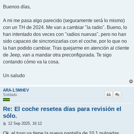
e
n
Buenos días,
s
a
j
A mi me pasa algo parecido (seguramente será lo mismo)
e
con un TH de 2024. Me van a cambiar "la radio". Bueno, lo
han intentado dos veces con "radios nuevas", pero no han
sido capaces de sincronizarlas con el coche, por lo que no
la han podido cambiar. Tras quejarme en atención al cliente
de Jeep, van a mandar otra preconfigurada. Te sigo
contando cómo va la cosa.
Un saludo
ARA-1.5MHEV
Soldado
Re: El coche resetea días para revisión el
sólo.
M
12 Sep 2025, 16:12
e
n
Ok, el tuyo ya tiene la nueva pantalla de 10,1 pulgadas