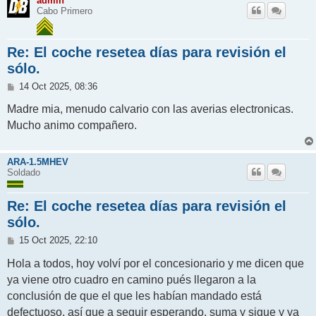
admin
Cabo Primero
Re: El coche resetea días para revisión el
sólo.
M
14 Oct 2025, 08:36
e
n
Madre mia, menudo calvario con las averias electronicas.
s
Mucho animo compañero.
a
j
e
ARA-1.5MHEV
Soldado
Re: El coche resetea días para revisión el
sólo.
M
15 Oct 2025, 22:10
e
n
Hola a todos, hoy volví por el concesionario y me dicen que
s
ya viene otro cuadro en camino pués llegaron a la
a
j
conclusión de que el que les habían mandado está
e
defectuoso, así que a seguir esperando, suma y sigue y ya