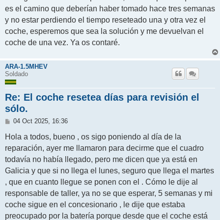
es el camino que deberían haber tomado hace tres semanas
y no estar perdiendo el tiempo reseteado una y otra vez el
coche, esperemos que sea la solución y me devuelvan el
coche de una vez. Ya os contaré.
ARA-1.5MHEV
Soldado
Re: El coche resetea días para revisión el
sólo.
M
04 Oct 2025, 16:36
e
n
Hola a todos, bueno , os sigo poniendo al día de la
s
reparación, ayer me llamaron para decirme que el cuadro
a
j
todavía no había llegado, pero me dicen que ya está en
e
Galicia y que si no llega el lunes, seguro que llega el martes
, que en cuanto llegue se ponen con el . Cómo le dije al
responsable de taller, ya no se que esperar, 5 semanas y mi
coche sigue en el concesionario , le dije que estaba
preocupado por la batería porque desde que el coche está