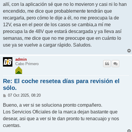
allí, con la aplicación sé que no lo movieron y casi ni lo han
encendido, me dice que probablemente tendrán que
recargarla, pero cómo le dije a él, no me preocupa la de
12V, esa en el peor de los casos se cambia,a mí me
preocupa la de 48V que estará descargada y ya lleva así
semanas, me dice que no me preocupe que en cuánto lo
use ya se vuelve a cargar rápido. Saludos.
admin
Cabo Primero
Re: El coche resetea días para revisión el
sólo.
M
07 Oct 2025, 08:20
e
n
Bueno, a ver si se soluciona pronto compañero.
s
Los Servicios Oficiales de la marca dejan bastante que
a
j
desear, asi que a ver si te dan pronto tu renacuajo y nos
e
cuentas.