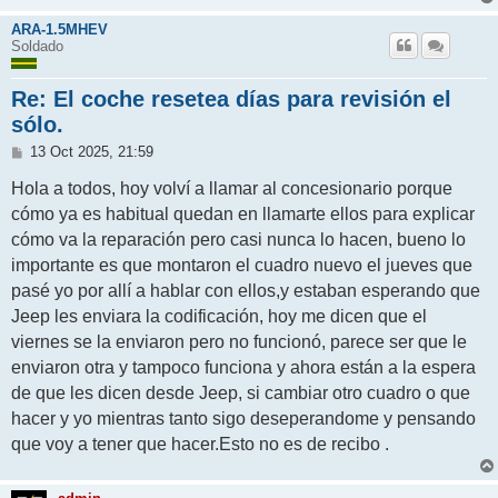
ARA-1.5MHEV
Soldado
Re: El coche resetea días para revisión el
sólo.
M
13 Oct 2025, 21:59
e
n
Hola a todos, hoy volví a llamar al concesionario porque
s
cómo ya es habitual quedan en llamarte ellos para explicar
a
j
cómo va la reparación pero casi nunca lo hacen, bueno lo
e
importante es que montaron el cuadro nuevo el jueves que
pasé yo por allí a hablar con ellos,y estaban esperando que
Jeep les enviara la codificación, hoy me dicen que el
viernes se la enviaron pero no funcionó, parece ser que le
enviaron otra y tampoco funciona y ahora están a la espera
de que les dicen desde Jeep, si cambiar otro cuadro o que
hacer y yo mientras tanto sigo deseperandome y pensando
que voy a tener que hacer.Esto no es de recibo .