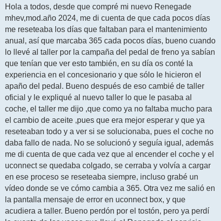
n
Hola a todos, desde que compré mi nuevo Renegade
s
mhev,mod.año 2024, me di cuenta de que cada pocos días
a
j
me reseteaba los días que faltaban para el mantenimiento
e
anual, así que marcaba 365 cada pocos días, bueno cuando
lo llevé al taller por la campaña del pedal de freno ya sabían
que tenían que ver esto también, en su día os conté la
experiencia en el concesionario y que sólo le hicieron el
apaño del pedal. Bueno después de eso cambié de taller
oficial y le expliqué al nuevo taller lo que le pasaba al
coche, el taller me dijo ,que como ya no faltaba mucho para
el cambio de aceite ,pues que era mejor esperar y que ya
reseteaban todo y a ver si se solucionaba, pues el coche no
daba fallo de nada. No se solucionó y seguía igual, además
me di cuenta de que cada vez que al encender el coche y el
uconnect se quedaba colgado, se cerraba y volvía a cargar
en ese proceso se reseteaba siempre, incluso grabé un
vídeo donde se ve cómo cambia a 365. Otra vez me salió en
la pantalla mensaje de error en uconnect box, y que
acudiera a taller. Bueno perdón por el tostón, pero ya perdí