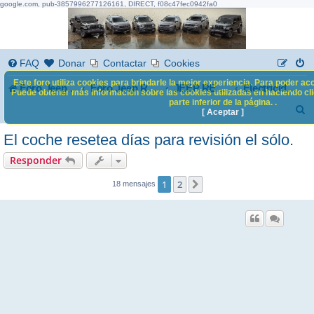
google.com, pub-3857996277126161, DIRECT, f08c47fec0942fa0
FAQ
Donar
Contactar
Cookies
Este foro utiliza cookies para brindarle la mejor experiencia. Para poder acc
Foro Jeep Renegade
Foro Jeep Renegade
JEEP RENEGADE
Electricidad, electrónica y multimedia
Puede obtener más información sobre las cookies utilizadas en haciendo clic
parte inferior de la página. .
B
[ Aceptar ]
u
El coche resetea días para revisión el sólo.
s
Responder
c
1
2
Siguiente
18 mensajes
a
r