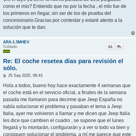
s
como el mío? Entiendo que no por la fecha , el mío fue de
a
j
los primeros en llegar, sin ser de los de prueba del
e
concesionario.Gracias por contestar y estaré atento a la
solución que te dan.
ARA-1.5MHEV
Soldado
Re: El coche resetea días para revisión el
sólo.
M
25 Sep 2025, 09:43
e
n
Hola a todos, bueno hoy hace exactamente 4 semanas que
s
el coche está en el servicio oficial, a finales de la semana
a
j
pasada me llamaron para decirme que Jeep España no
e
sabía solucionar el problema y pasaban el tema a Jeep
Italia, ayer me volvieron a llamar y me dicen que Jeep Italia
les dice que cambien el cuadro , se supone que el lunes
llegará y lo montarán, configurarán y a ver si todo va bien y
consiguen solucionar el problema, a mí me parece que este