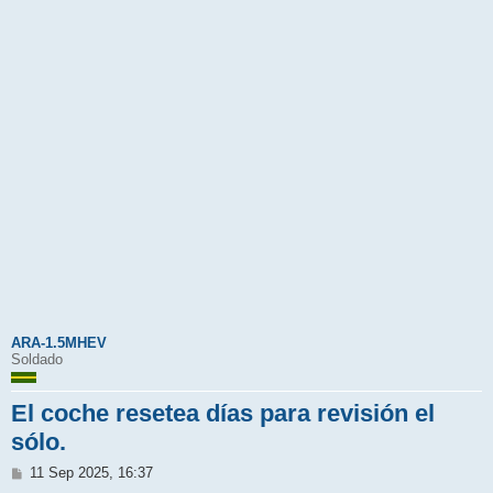
ARA-1.5MHEV
Soldado
El coche resetea días para revisión el
sólo.
M
11 Sep 2025, 16:37
e