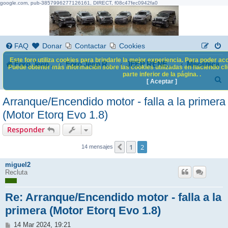
google.com, pub-3857996277126161, DIRECT, f08c47fec0942fa0
FAQ
Donar
Contactar
Cookies
Este foro utiliza cookies para brindarle la mejor experiencia. Para poder acc
Foro Jeep Renegade
Mecánica
Foro Jeep Renegade
JEEP RENEGADE
Puede obtener más información sobre las cookies utilizadas en haciendo clic
parte inferior de la página. .
B
[ Aceptar ]
u
Arranque/Encendido motor - falla a la primera
s
(Motor Etorq Evo 1.8)
c
Responder
a
1
2
Anterior
14 mensajes
r
miguel2
Recluta
Re: Arranque/Encendido motor - falla a la
primera (Motor Etorq Evo 1.8)
M
14 Mar 2024, 19:21