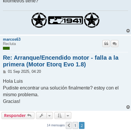
kilometros tiene?
marcos63
Recluta
Re: Arranque/Encendido motor - falla a la
primera (Motor Etorq Evo 1.8)
M
01 Sep 2025, 04:20
e
n
Hola Luis
s
Pudiste encontrar una solución finalmente? estoy con el
a
j
mismo problema.
e
Gracias!
Responder
1
2
Anterior
14 mensajes