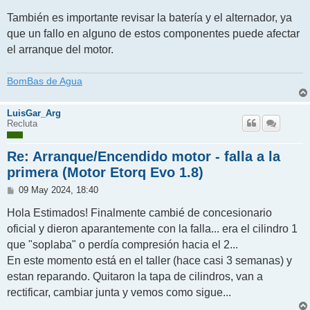
También es importante revisar la batería y el alternador, ya
que un fallo en alguno de estos componentes puede afectar
el arranque del motor.
BomBas de Agua
LuisGar_Arg
Recluta
Re: Arranque/Encendido motor - falla a la
primera (Motor Etorq Evo 1.8)
M
09 May 2024, 18:40
e
n
Hola Estimados! Finalmente cambié de concesionario
s
oficial y dieron aparantemente con la falla... era el cilindro 1
a
j
que "soplaba" o perdía compresión hacia el 2...
e
En este momento está en el taller (hace casi 3 semanas) y
estan reparando. Quitaron la tapa de cilindros, van a
rectificar, cambiar junta y vemos como sigue...