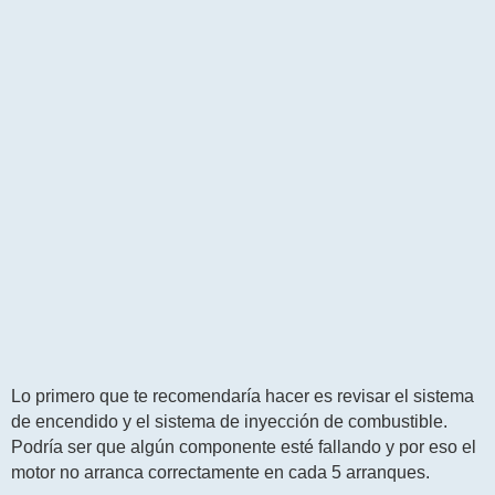
e
n
s
a
j
e
Lo primero que te recomendaría hacer es revisar el sistema
de encendido y el sistema de inyección de combustible.
Podría ser que algún componente esté fallando y por eso el
motor no arranca correctamente en cada 5 arranques.