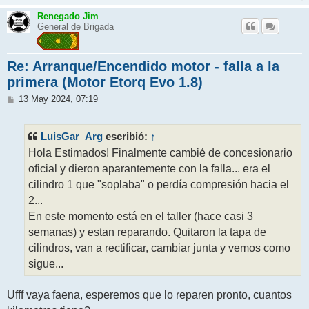
Renegado Jim
General de Brigada
Re: Arranque/Encendido motor - falla a la
primera (Motor Etorq Evo 1.8)
M
13 May 2024, 07:19
e
n
s
LuisGar_Arg
↑
escribió:
a
j
Hola Estimados! Finalmente cambié de concesionario
e
oficial y dieron aparantemente con la falla... era el
cilindro 1 que "soplaba" o perdía compresión hacia el
2...
En este momento está en el taller (hace casi 3
semanas) y estan reparando. Quitaron la tapa de
cilindros, van a rectificar, cambiar junta y vemos como
sigue...
Ufff vaya faena, esperemos que lo reparen pronto, cuantos