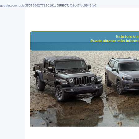
google.com, pub-3857996277126161, DIRECT, f08c47fec0942fa0
Este foro uti
Puede obtener más informació