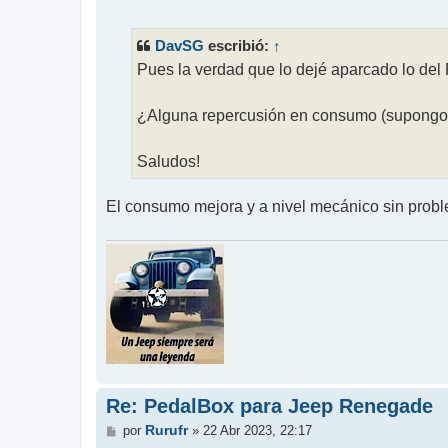
e
n
s
DavSG
↑
escribió:
a
j
Pues la verdad que lo dejé aparcado lo del 
e
¿Alguna repercusión en consumo (supongo 
Saludos!
El consumo mejora y a nivel mecánico sin prob
Re: PedalBox para Jeep Renegade
M
Rurufr
por
»
22 Abr 2023, 22:17
e