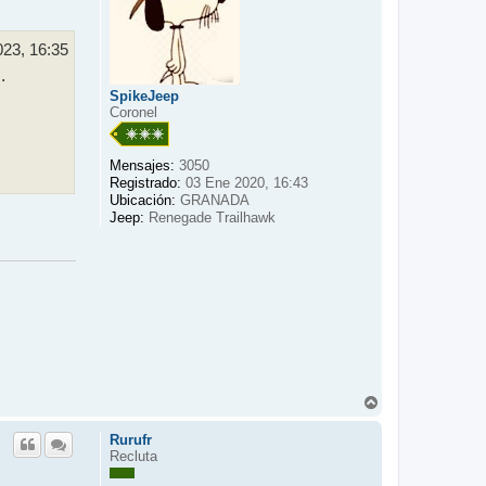
a
023, 16:35
.
SpikeJeep
Coronel
Mensajes:
3050
Registrado:
03 Ene 2020, 16:43
Ubicación:
GRANADA
Jeep:
Renegade Trailhawk
A
r
r
Rurufr
i
Recluta
b
a