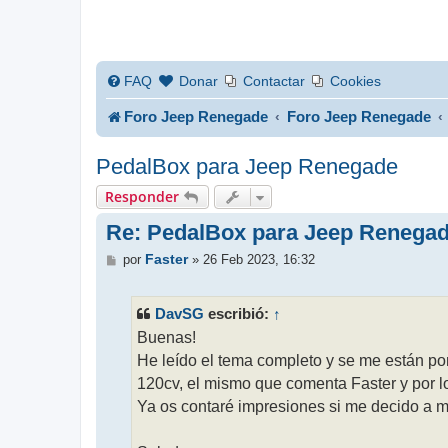
FAQ
Donar
Contactar
Cookies
Foro Jeep Renegade
Foro Jeep Renegade
PedalBox para Jeep Renegade
Responder
Re: PedalBox para Jeep Renega
M
Faster
por
»
26 Feb 2023, 16:32
e
n
s
DavSG
↑
escribió:
a
j
Buenas!
e
He leído el tema completo y se me están pon
120cv, el mismo que comenta Faster y por lo
Ya os contaré impresiones si me decido a m