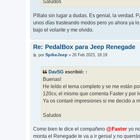
Saludos
Pïllalo sin lugar a dudas. Es genial, la verdad. 
unos días trasteando modos pero yo ahora ya lo
bajo el volante y me olvido.
Re: PedalBox para Jeep Renegade
M
SpikeJeep
por
»
26 Feb 2023, 18:19
e
n
s
DavSG
↑
escribió:
a
j
Buenas!
e
He leído el tema completo y se me están pon
120cv, el mismo que comenta Faster y por lo
Ya os contaré impresiones si me decido a m
Saludos
Como bien te dice el compañero
@Faster
yo no
monta el Renegade te va a ir genial y no querrás