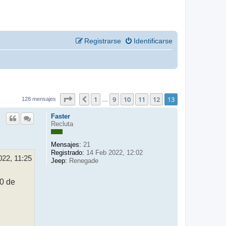
Registrarse
Identificarse
13
13
Página
1
de
9
10
11
12
13
Anterior
…
128 mensajes
Faster
Recluta
Mensajes:
21
Registrado:
14 Feb 2022, 12:02
022, 11:25
Jeep:
Renegade
.0 de