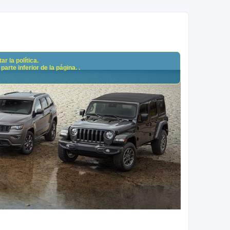
r la política.
arte inferior de la página. .