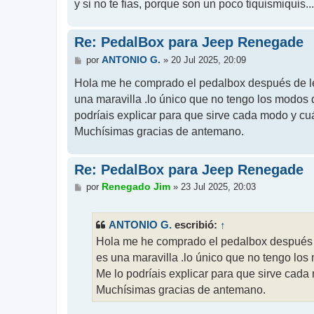
y si no te fias, porque son un poco tiquismiquis..
Re: PedalBox para Jeep Renegade
M
ANTONIO G.
por
»
20 Jul 2025, 20:09
e
n
Hola me he comprado el pedalbox después de leer
s
una maravilla .lo único que no tengo los modos 
a
j
podríais explicar para que sirve cada modo y cu
e
Muchísimas gracias de antemano.
Re: PedalBox para Jeep Renegade
M
Renegado Jim
por
»
23 Jul 2025, 20:03
e
n
s
ANTONIO G.
↑
escribió:
a
j
Hola me he comprado el pedalbox después de 
e
es una maravilla .lo único que no tengo los
Me lo podríais explicar para que sirve cada
Muchísimas gracias de antemano.