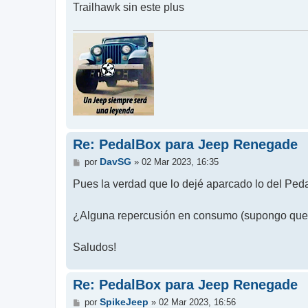
Trailhawk sin este plus
Re: PedalBox para Jeep Renegade
M
DavSG
por
»
02 Mar 2023, 16:35
e
n
Pues la verdad que lo dejé aparcado lo del Peda
s
a
j
¿Alguna repercusión en consumo (supongo que 
e
Saludos!
Re: PedalBox para Jeep Renegade
M
SpikeJeep
por
»
02 Mar 2023, 16:56