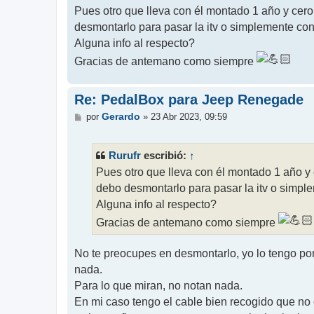
n
Pues otro que lleva con él montado 1 año y cer
s
desmontarlo para pasar la itv o simplemente co
a
j
Alguna info al respecto?
e
Gracias de antemano como siempre
Re: PedalBox para Jeep Renegade
M
Gerardo
por
»
23 Abr 2023, 09:59
e
n
s
Rurufr
↑
escribió:
a
j
Pues otro que lleva con él montado 1 año y
e
debo desmontarlo para pasar la itv o simpl
Alguna info al respecto?
Gracias de antemano como siempre
No te preocupes en desmontarlo, yo lo tengo por
nada.
Para lo que miran, no notan nada.
En mi caso tengo el cable bien recogido que no c