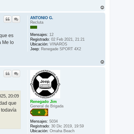
A
r
r
ANTONIO G.
i
Recluta
b
a
Mensajes:
 que es
12
Registrado:
02 Feb 2021, 21:21
a Me lo
Ubicación:
VINARÒS
Jeep:
Renegade SPORT 4X2
A
r
r
i
b
a
025, 20:09
Renegado Jim
rdad que
General de Brigada
 todavía
Mensajes:
5034
Registrado:
30 Dic 2019, 19:59
Ubicación:
Omaha Beach