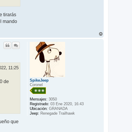
 tirarás
el mando
A
r
r
i
b
a
022, 11:25
SpikeJeep
.0 de
Coronel
Mensajes:
3050
Registrado:
03 Ene 2020, 16:43
Ubicación:
GRANADA
Jeep:
Renegade Trailhawk
queño que