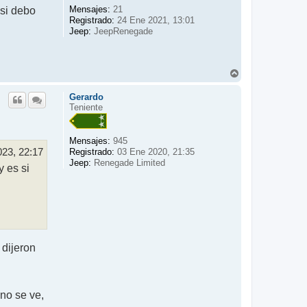
Mensajes:
 si debo
21
Registrado:
24 Ene 2021, 13:01
Jeep:
JeepRenegade
A
r
r
Gerardo
i
Teniente
b
a
Mensajes:
945
023, 22:17
Registrado:
03 Ene 2020, 21:35
Jeep:
Renegade Limited
 es si
 dijeron
no se ve,