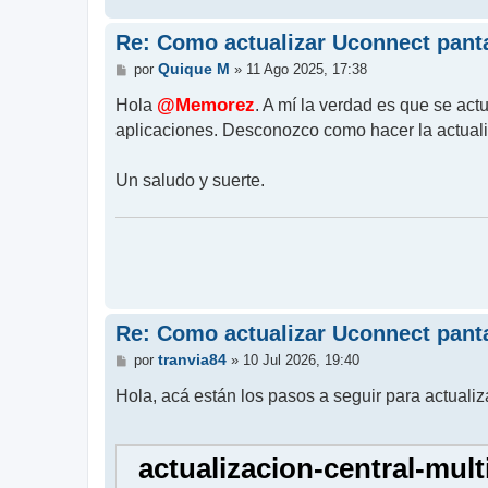
Re: Como actualizar Uconnect panta
M
Quique M
por
»
11 Ago 2025, 17:38
e
n
Hola
@Memorez
. A mí la verdad es que se ac
s
aplicaciones. Desconozco como hacer la actualiz
a
j
e
Un saludo y suerte.
Re: Como actualizar Uconnect panta
M
tranvia84
por
»
10 Jul 2026, 19:40
e
n
Hola, acá están los pasos a seguir para actuali
s
a
j
e
actualizacion-central-mu