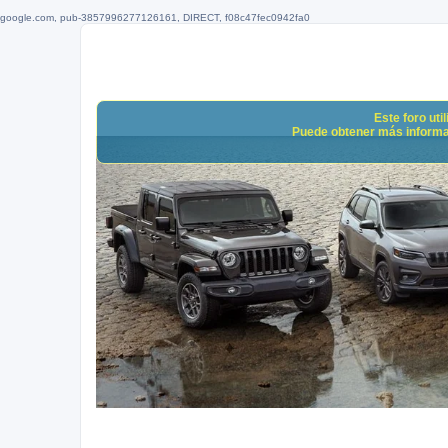
google.com, pub-3857996277126161, DIRECT, f08c47fec0942fa0
Este foro uti
Puede obtener más informació