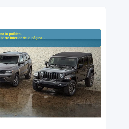
r la política.
arte inferior de la página. .