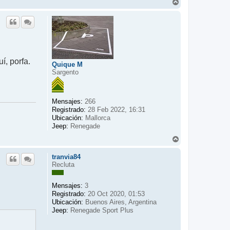
A
r
r
i
b
a
í, porfa.
Quique M
Sargento
Mensajes:
266
Registrado:
28 Feb 2022, 16:31
Ubicación:
Mallorca
Jeep:
Renegade
A
r
r
tranvia84
i
Recluta
b
a
Mensajes:
3
Registrado:
20 Oct 2020, 01:53
Ubicación:
Buenos Aires, Argentina
Jeep:
Renegade Sport Plus