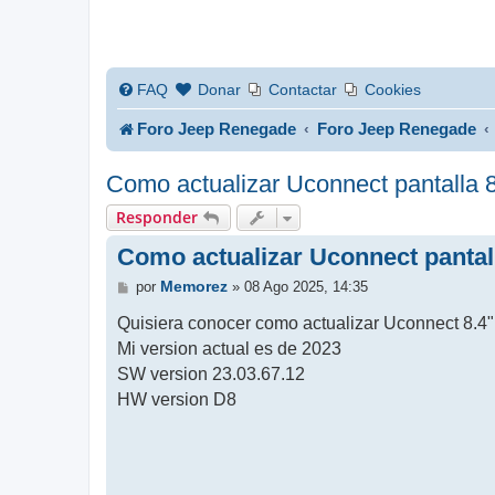
FAQ
Donar
Contactar
Cookies
Foro Jeep Renegade
Foro Jeep Renegade
Como actualizar Uconnect pantalla 
Responder
Como actualizar Uconnect pantal
M
Memorez
por
»
08 Ago 2025, 14:35
e
n
Quisiera conocer como actualizar Uconnect 8.4"
s
Mi version actual es de 2023
a
j
​SW version 23.03.67.12
e
HW version D8