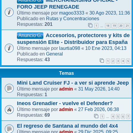
MERCHANDISING OFICIAL -
Anuncio G.
FORO JEEP RENEGADE
magoo3333
30 Ago 2023, 11:36
Último mensaje por
«
Rutas y Concentraciones
Publicado en
201
Respuestas:
1
18
19
20
21
…
Accesorios, protectores y kits de
Anuncio G.
suspensión Elite - Distribuidor para España
laurtia098
10 Ene 2023, 04:13
Último mensaje por
«
General
Publicado en
43
Respuestas:
1
2
3
4
5
Temas
Mini Land Cruiser FJ - a ver si aprende Jeep
admin
31 May 2026, 14:40
Último mensaje por
«
1
Respuestas:
Ineos Grenadier - vuelve el Defender?
admin
27 Feb 2026, 06:38
Último mensaje por
«
69
Respuestas:
1
4
5
6
7
…
El regreso de Santana al mundo del 4x4
admin
29 Dic 2025, 09:25
Último mensaje por
«