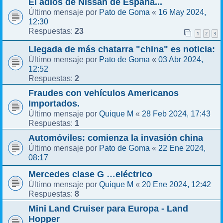
El adiós de Nissan de España...
Pato de Goma
16 May 2024,
Último mensaje por
«
12:30
23
Respuestas:
1
2
3
Llegada de más chatarra "china" es noticia:
Pato de Goma
03 Abr 2024,
Último mensaje por
«
12:52
2
Respuestas:
Fraudes con vehículos Americanos
Importados.
Quique M
28 Feb 2024, 17:43
Último mensaje por
«
1
Respuestas:
Automóviles: comienza la invasión china
Pato de Goma
22 Ene 2024,
Último mensaje por
«
08:17
Mercedes clase G …eléctrico
Quique M
20 Ene 2024, 12:42
Último mensaje por
«
8
Respuestas:
Mini Land Cruiser para Europa - Land
Hopper