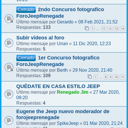
2ndo Concurso fotografico
Cerrado
ForoJeepRenegade
Gerardo
08 Feb 2021, 21:52
Último mensaje por
«
133
Respuestas:
1
11
12
13
14
…
Subir vídeos al foro
Urian
11 Dic 2020, 12:23
Último mensaje por
«
5
Respuestas:
1er Concurso fotografico
Cerrado
ForoJeepRenegade
Berth
29 Nov 2020, 21:40
Último mensaje por
«
109
Respuestas:
1
8
9
10
11
…
QUÉDATE EN CASA ESTILO JEEP
Renegado Jim
27 Mar 2020,
Último mensaje por
«
08:20
4
Respuestas:
Eugene the Jeep nuevo moderador de
forojeeprenegade
SpikeJeep
01 Mar 2020, 21:24
Último mensaje por
«