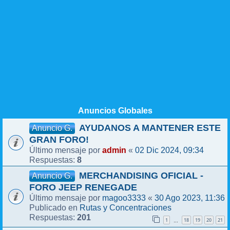
Anuncios Globales
AYUDANOS A MANTENER ESTE
Anuncio G.
GRAN FORO!
admin
02 Dic 2024, 09:34
Último mensaje por
«
8
Respuestas:
MERCHANDISING OFICIAL -
Anuncio G.
FORO JEEP RENEGADE
magoo3333
30 Ago 2023, 11:36
Último mensaje por
«
Rutas y Concentraciones
Publicado en
201
Respuestas:
1
18
19
20
21
…