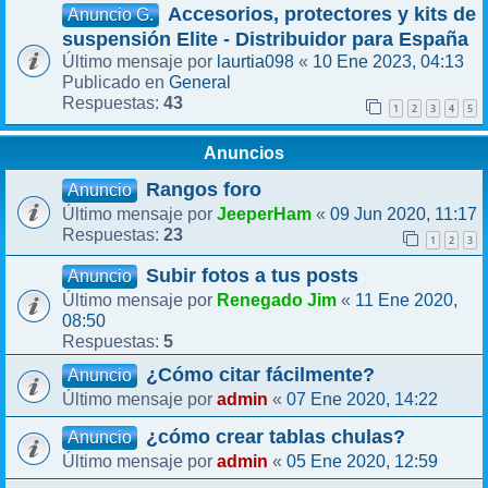
Accesorios, protectores y kits de
Anuncio G.
suspensión Elite - Distribuidor para España
laurtia098
10 Ene 2023, 04:13
Último mensaje por
«
General
Publicado en
43
Respuestas:
1
2
3
4
5
Anuncios
Rangos foro
Anuncio
JeeperHam
09 Jun 2020, 11:17
Último mensaje por
«
23
Respuestas:
1
2
3
Subir fotos a tus posts
Anuncio
Renegado Jim
11 Ene 2020,
Último mensaje por
«
08:50
5
Respuestas:
¿Cómo citar fácilmente?
Anuncio
admin
07 Ene 2020, 14:22
Último mensaje por
«
¿cómo crear tablas chulas?
Anuncio
admin
05 Ene 2020, 12:59
Último mensaje por
«