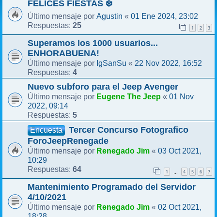
FELICES FIESTAS ❄️
Agustin
01 Ene 2024, 23:02
Último mensaje por
«
25
Respuestas:
1
2
3
Superamos los 1000 usuarios...
ENHORABUENA!
IgSanSu
22 Nov 2022, 16:52
Último mensaje por
«
4
Respuestas:
Nuevo subforo para el Jeep Avenger
Eugene The Jeep
01 Nov
Último mensaje por
«
2022, 09:14
5
Respuestas:
Tercer Concurso Fotografico
Encuesta
ForoJeepRenegade
Renegado Jim
03 Oct 2021,
Último mensaje por
«
10:29
64
Respuestas:
1
4
5
6
7
…
Mantenimiento Programado del Servidor
4/10/2021
Renegado Jim
02 Oct 2021,
Último mensaje por
«
18:28