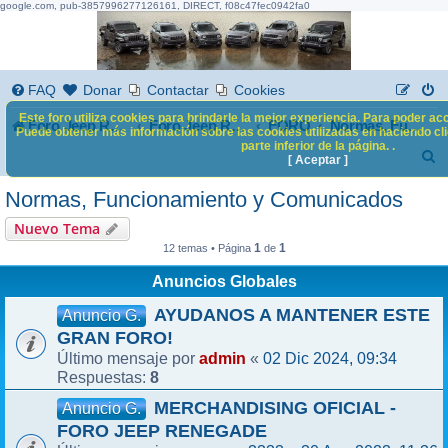
google.com, pub-3857996277126161, DIRECT, f08c47fec0942fa0
FAQ
Donar
Contactar
Cookies
Este foro utiliza cookies para brindarle la mejor experiencia. Para poder acc
Foro Jeep Renegade
FORO
Foro Jeep Renegade
Normas, Funcionamiento y Comunicados
Puede obtener más información sobre las cookies utilizadas en haciendo clic
parte inferior de la página. .
B
[ Aceptar ]
u
Normas, Funcionamiento y Comunicados
s
Nuevo Tema
c
1
1
12 temas • Página
de
a
Anuncios Globales
r
AYUDANOS A MANTENER ESTE
Anuncio G.
GRAN FORO!
admin
02 Dic 2024, 09:34
Último mensaje por
«
8
Respuestas:
MERCHANDISING OFICIAL -
Anuncio G.
FORO JEEP RENEGADE