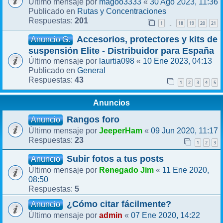
magoo3333
30 Ago 2023, 11:36
Último mensaje por
«
Rutas y Concentraciones
Publicado en
201
Respuestas:
1
18
19
20
21
…
Accesorios, protectores y kits de
Anuncio G.
suspensión Elite - Distribuidor para España
laurtia098
10 Ene 2023, 04:13
Último mensaje por
«
General
Publicado en
43
Respuestas:
1
2
3
4
5
Anuncios
Rangos foro
Anuncio
JeeperHam
09 Jun 2020, 11:17
Último mensaje por
«
23
Respuestas:
1
2
3
Subir fotos a tus posts
Anuncio
Renegado Jim
11 Ene 2020,
Último mensaje por
«
08:50
5
Respuestas:
¿Cómo citar fácilmente?
Anuncio
admin
07 Ene 2020, 14:22
Último mensaje por
«