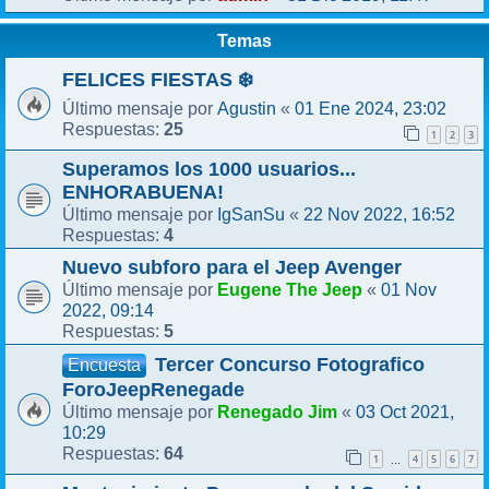
Temas
FELICES FIESTAS ❄️
Agustin
01 Ene 2024, 23:02
Último mensaje por
«
25
Respuestas:
1
2
3
Superamos los 1000 usuarios...
ENHORABUENA!
IgSanSu
22 Nov 2022, 16:52
Último mensaje por
«
4
Respuestas:
Nuevo subforo para el Jeep Avenger
Eugene The Jeep
01 Nov
Último mensaje por
«
2022, 09:14
5
Respuestas:
Tercer Concurso Fotografico
Encuesta
ForoJeepRenegade
Renegado Jim
03 Oct 2021,
Último mensaje por
«
10:29
64
Respuestas:
1
4
5
6
7
…