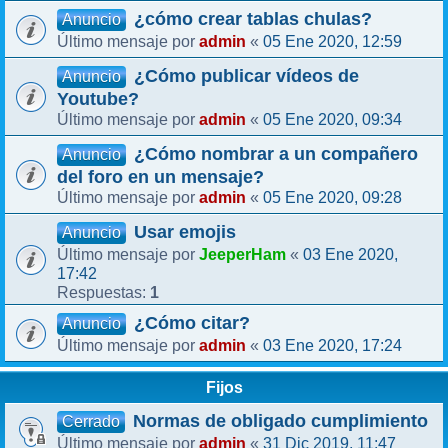
¿cómo crear tablas chulas?
Anuncio
admin
05 Ene 2020, 12:59
Último mensaje por
«
¿Cómo publicar vídeos de
Anuncio
Youtube?
admin
05 Ene 2020, 09:34
Último mensaje por
«
¿Cómo nombrar a un compañero
Anuncio
del foro en un mensaje?
admin
05 Ene 2020, 09:28
Último mensaje por
«
Usar emojis
Anuncio
JeeperHam
03 Ene 2020,
Último mensaje por
«
17:42
1
Respuestas:
¿Cómo citar?
Anuncio
admin
03 Ene 2020, 17:24
Último mensaje por
«
Fijos
Normas de obligado cumplimiento
Cerrado
admin
31 Dic 2019, 11:47
Último mensaje por
«