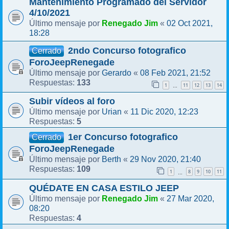
Mantenimiento Programado del Servidor
4/10/2021
Renegado Jim
02 Oct 2021,
Último mensaje por
«
18:28
2ndo Concurso fotografico
Cerrado
ForoJeepRenegade
Gerardo
08 Feb 2021, 21:52
Último mensaje por
«
133
Respuestas:
1
11
12
13
14
…
Subir vídeos al foro
Urian
11 Dic 2020, 12:23
Último mensaje por
«
5
Respuestas:
1er Concurso fotografico
Cerrado
ForoJeepRenegade
Berth
29 Nov 2020, 21:40
Último mensaje por
«
109
Respuestas:
1
8
9
10
11
…
QUÉDATE EN CASA ESTILO JEEP
Renegado Jim
27 Mar 2020,
Último mensaje por
«
08:20
4
Respuestas: