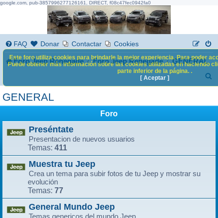
google.com, pub-3857996277126161, DIRECT, f08c47fec0942fa0
FAQ
Donar
Contactar
Cookies
Este foro utiliza cookies para brindarle la mejor experiencia. Para poder acc
Foro Jeep Renegade
Foro Jeep Renegade
GENERAL
Puede obtener más información sobre las cookies utilizadas en haciendo clic
parte inferior de la página. .
B
[ Aceptar ]
u
GENERAL
s
Foro
c
Preséntate
a
Presentacion de nuevos usuarios
r
411
Temas:
Muestra tu Jeep
Crea un tema para subir fotos de tu Jeep y mostrar su
evolución
77
Temas:
General Mundo Jeep
Temas genericos del mundo Jeep