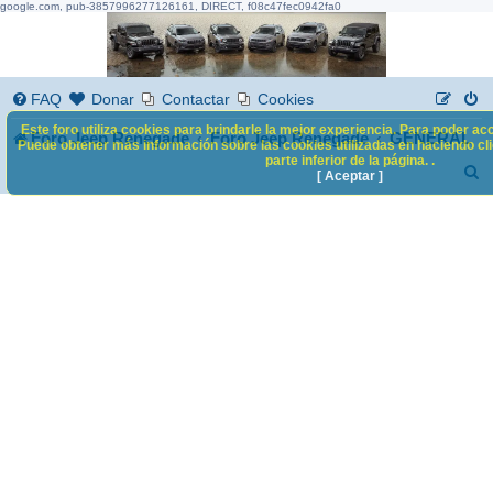
google.com, pub-3857996277126161, DIRECT, f08c47fec0942fa0
FAQ
Donar
Contactar
Cookies
Este foro utiliza cookies para brindarle la mejor experiencia. Para poder acc
Foro Jeep Renegade
Foro Jeep Renegade
GENERAL
Puede obtener más información sobre las cookies utilizadas en haciendo clic
parte inferior de la página. .
B
[ Aceptar ]
u
s
c
a
r