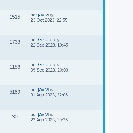
por
javivi
1515
23 Oct 2023, 22:55
por
Gerardo
1733
22 Sep 2023, 19:45
por
Gerardo
1156
09 Sep 2023, 20:03
por
javivi
5189
31 Ago 2023, 22:06
por
javivi
1301
23 Ago 2023, 19:26