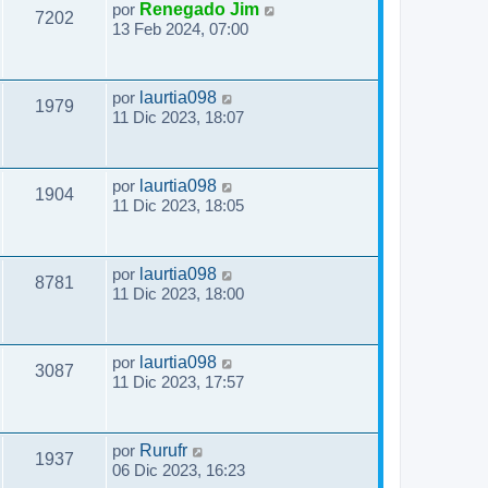
por
Renegado Jim
7202
13 Feb 2024, 07:00
por
laurtia098
1979
11 Dic 2023, 18:07
por
laurtia098
1904
11 Dic 2023, 18:05
por
laurtia098
8781
11 Dic 2023, 18:00
por
laurtia098
3087
11 Dic 2023, 17:57
por
Rurufr
1937
06 Dic 2023, 16:23