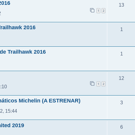
2016
13
1
2
2
Trailhawk 2016
1
ade Trailhawk 2016
1
12
1
2
9:10
máticos Michelin (A ESTRENAR)
3
2, 15:44
ited 2019
6