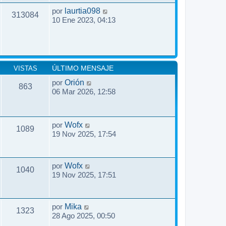
por
laurtia098
313084
10 Ene 2023, 04:13
VISTAS
ÚLTIMO MENSAJE
por
Orión
863
06 Mar 2026, 12:58
por
Wofx
1089
19 Nov 2025, 17:54
por
Wofx
1040
19 Nov 2025, 17:51
por
Mika
1323
28 Ago 2025, 00:50