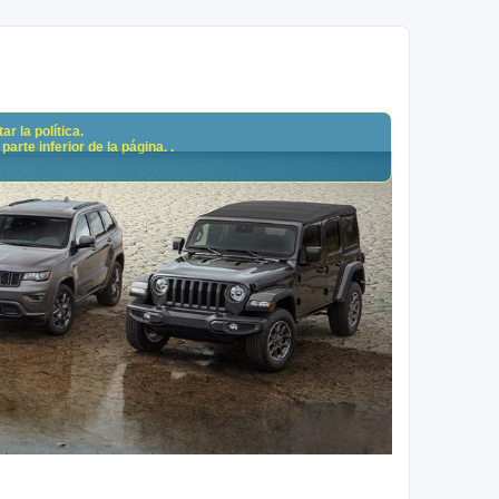
r la política.
arte inferior de la página. .