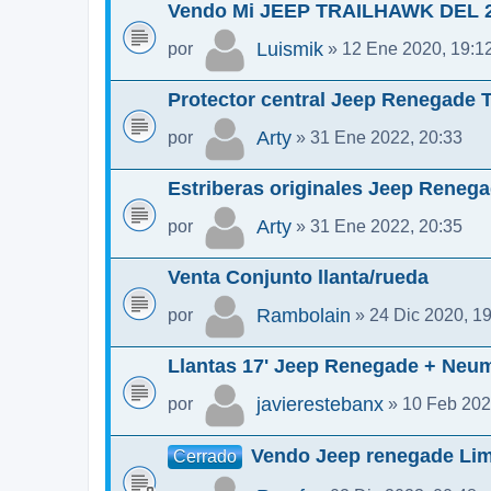
Vendo Mi JEEP TRAILHAWK DEL 
Luismik
por
» 12 Ene 2020, 19:1
Protector central Jeep Renegade 
Arty
por
» 31 Ene 2022, 20:33
Estriberas originales Jeep Reneg
Arty
por
» 31 Ene 2022, 20:35
Venta Conjunto llanta/rueda
Rambolain
por
» 24 Dic 2020, 1
Llantas 17' Jeep Renegade + Neu
javierestebanx
por
» 10 Feb 202
Vendo Jeep renegade Lim
Cerrado