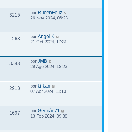
por
RubenFeliz
3215
26 Nov 2024, 06:23
por
Angel K
1268
21 Oct 2024, 17:31
por
JMB
3348
29 Ago 2024, 18:23
por
kirkan
2913
07 Abr 2024, 11:10
por
Germán71
1697
13 Feb 2024, 09:38