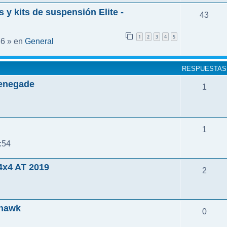
 y kits de suspensión Elite -
43
1
2
3
4
5
General
56 » en
RESPUESTAS
Renegade
1
1
:54
4x4 AT 2019
2
lhawk
0