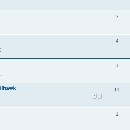
3
4
9
1
1
ilhawk
11
1
2
1