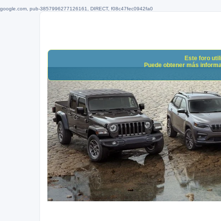
google.com, pub-3857996277126161, DIRECT, f08c47fec0942fa0
Este foro uti
Puede obtener más informació