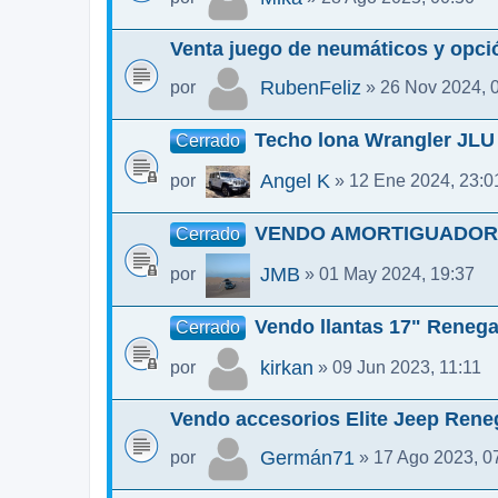
Venta juego de neumáticos y opció
RubenFeliz
por
» 26 Nov 2024, 
Techo lona Wrangler JLU
Cerrado
Angel K
por
» 12 Ene 2024, 23:0
VENDO AMORTIGUADORE
Cerrado
JMB
por
» 01 May 2024, 19:37
Vendo llantas 17" Renega
Cerrado
kirkan
por
» 09 Jun 2023, 11:11
Vendo accesorios Elite Jeep Ren
Germán71
por
» 17 Ago 2023, 0