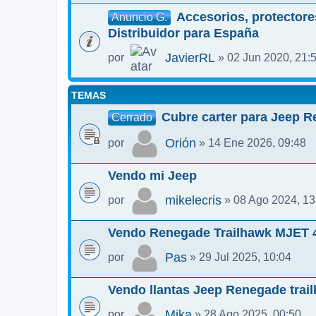
Accesorios, protectores
Anuncio G.
Distribuidor para España
JavierRL
por
» 02 Jun 2020, 21:
TEMAS
Cubre carter para Jeep 
Cerrado
Orión
por
» 14 Ene 2026, 09:48
Vendo mi Jeep
mikelecris
por
» 08 Ago 2024, 13
Vendo Renegade Trailhawk MJET 
Pas
por
» 29 Jul 2025, 10:04
Vendo llantas Jeep Renegade trai
Mika
por
» 28 Ago 2025, 00:50