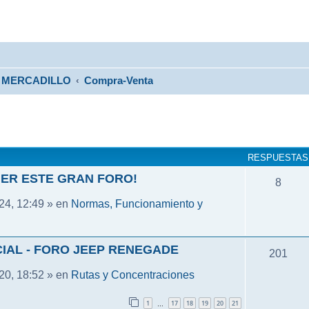
MERCADILLO
Compra-Venta
RESPUESTAS
ER ESTE GRAN FORO!
8
Normas, Funcionamiento y
24, 12:49 » en
IAL - FORO JEEP RENEGADE
201
Rutas y Concentraciones
20, 18:52 » en
1
17
18
19
20
21
…