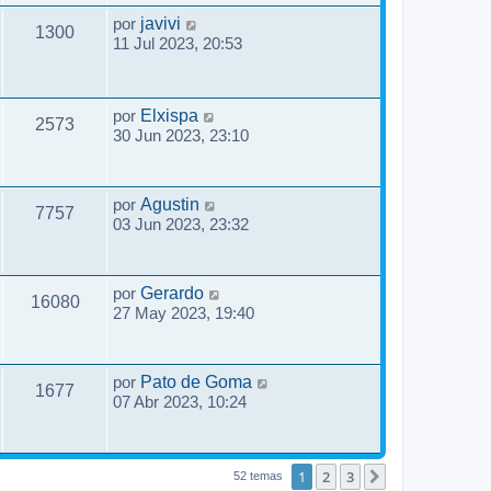
por
javivi
1300
11 Jul 2023, 20:53
por
Elxispa
2573
30 Jun 2023, 23:10
por
Agustin
7757
03 Jun 2023, 23:32
por
Gerardo
16080
27 May 2023, 19:40
por
Pato de Goma
1677
07 Abr 2023, 10:24
1
2
3
Siguiente
52 temas