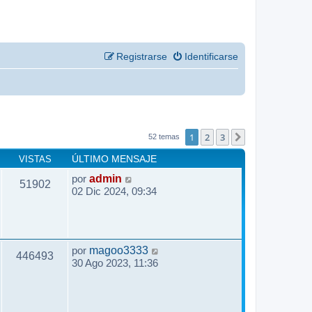
Registrarse
Identificarse
1
2
3
Siguiente
52 temas
VISTAS
ÚLTIMO MENSAJE
por
admin
51902
02 Dic 2024, 09:34
por
magoo3333
446493
30 Ago 2023, 11:36