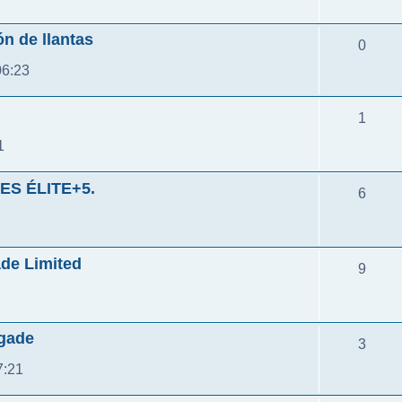
n de llantas
0
06:23
1
1
S ÉLITE+5.
6
de Limited
9
egade
3
7:21