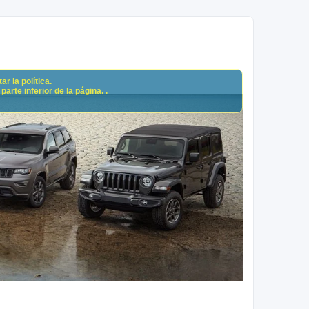
r la política.
arte inferior de la página. .