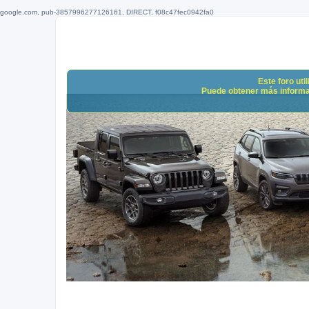
google.com, pub-3857996277126161, DIRECT, f08c47fec0942fa0
Este foro uti
Puede obtener más informació