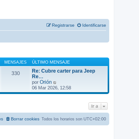
Registrarse
Identificarse
MENSAJES
ÚLTIMO MENSAJE
Re: Cubre carter para Jeep
330
Re…
V
por
Orión
06 Mar 2026, 12:58
e
r
ú
l
Ir a
t
i
es
Borrar cookies
UTC+02:00
Todos los horarios son
m
o
m