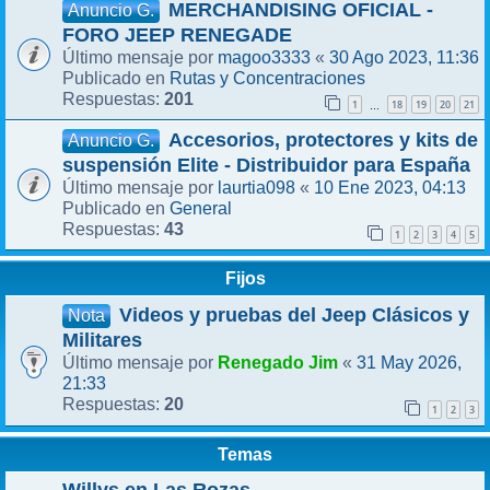
MERCHANDISING OFICIAL -
Anuncio G.
FORO JEEP RENEGADE
magoo3333
30 Ago 2023, 11:36
Último mensaje por
«
Rutas y Concentraciones
Publicado en
201
Respuestas:
1
18
19
20
21
…
Accesorios, protectores y kits de
Anuncio G.
suspensión Elite - Distribuidor para España
laurtia098
10 Ene 2023, 04:13
Último mensaje por
«
General
Publicado en
43
Respuestas:
1
2
3
4
5
Fijos
Videos y pruebas del Jeep Clásicos y
Nota
Militares
Renegado Jim
31 May 2026,
Último mensaje por
«
21:33
20
Respuestas:
1
2
3
Temas
Willys en Las Rozas