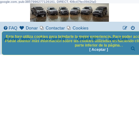
google.com, pub-3857996277126161, DIRECT, f08c47fec0942fa0
FAQ
Donar
Contactar
Cookies
Este foro utiliza cookies para brindarle la mejor experiencia. Para poder acc
Foro Jeep Renegade
Foro Jeep Renegade
GAMA JEEP
Jeep Clásicos y Militares
Puede obtener más información sobre las cookies utilizadas en haciendo clic
parte inferior de la página. .
B
[ Aceptar ]
u
s
c
a
r