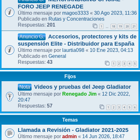
FORO JEEP RENEGADE
magoo3333
30 Ago 2023, 11:36
Último mensaje por
«
Rutas y Concentraciones
Publicado en
201
Respuestas:
1
18
19
20
21
…
Accesorios, protectores y kits de
Anuncio G.
suspensión Elite - Distribuidor para España
laurtia098
10 Ene 2023, 04:13
Último mensaje por
«
General
Publicado en
43
Respuestas:
1
2
3
4
5
Fijos
Videos y pruebas del Jeep Gladiator
Nota
Renegado Jim
12 Dic 2022,
Último mensaje por
«
20:47
57
Respuestas:
1
2
3
4
5
6
Temas
Llamada a Revisión - Gladiator 2021-2025
admin
14 Jun 2026, 18:47
Último mensaje por
«