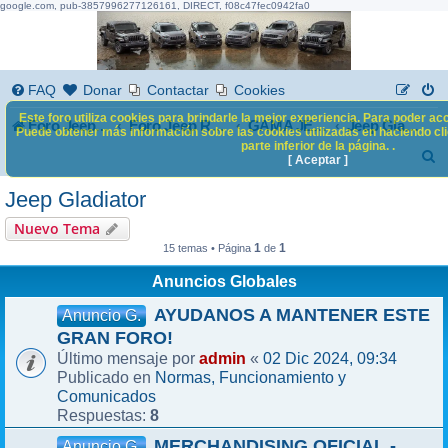
google.com, pub-3857996277126161, DIRECT, f08c47fec0942fa0
FAQ
Donar
Contactar
Cookies
Este foro utiliza cookies para brindarle la mejor experiencia. Para poder acc
Foro Jeep Renegade
Foro Jeep Renegade
GAMA JEEP
Jeep Gladiator
Puede obtener más información sobre las cookies utilizadas en haciendo clic
parte inferior de la página. .
B
[ Aceptar ]
u
Jeep Gladiator
s
Nuevo Tema
c
1
1
15 temas • Página
de
a
Anuncios Globales
r
AYUDANOS A MANTENER ESTE
Anuncio G.
GRAN FORO!
admin
02 Dic 2024, 09:34
Último mensaje por
«
Normas, Funcionamiento y
Publicado en
Comunicados
8
Respuestas:
MERCHANDISING OFICIAL -
Anuncio G.