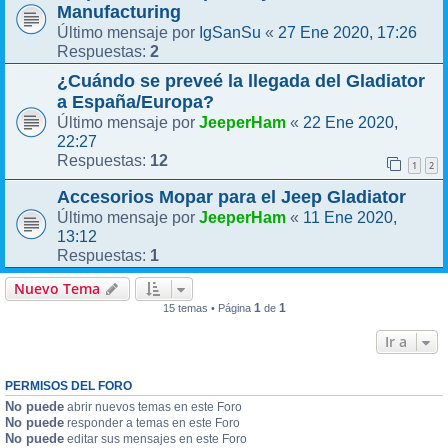
Manufacturing
IgSanSu
27 Ene 2020, 17:26
Último mensaje por
«
2
Respuestas:
¿Cuándo se preveé la llegada del Gladiator
a España/Europa?
JeeperHam
22 Ene 2020,
Último mensaje por
«
22:27
12
Respuestas:
1
2
Accesorios Mopar para el Jeep Gladiator
JeeperHam
11 Ene 2020,
Último mensaje por
«
13:12
1
Respuestas:
Nuevo Tema
1
1
15 temas • Página
de
Ir a
PERMISOS DEL FORO
No puede
abrir nuevos temas en este Foro
No puede
responder a temas en este Foro
No puede
editar sus mensajes en este Foro