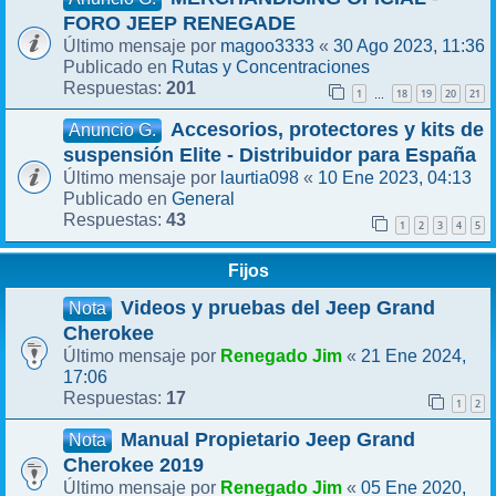
FORO JEEP RENEGADE
magoo3333
30 Ago 2023, 11:36
Último mensaje por
«
Rutas y Concentraciones
Publicado en
201
Respuestas:
1
18
19
20
21
…
Accesorios, protectores y kits de
Anuncio G.
suspensión Elite - Distribuidor para España
laurtia098
10 Ene 2023, 04:13
Último mensaje por
«
General
Publicado en
43
Respuestas:
1
2
3
4
5
Fijos
Videos y pruebas del Jeep Grand
Nota
Cherokee
Renegado Jim
21 Ene 2024,
Último mensaje por
«
17:06
17
Respuestas:
1
2
Manual Propietario Jeep Grand
Nota
Cherokee 2019
Renegado Jim
05 Ene 2020,
Último mensaje por
«