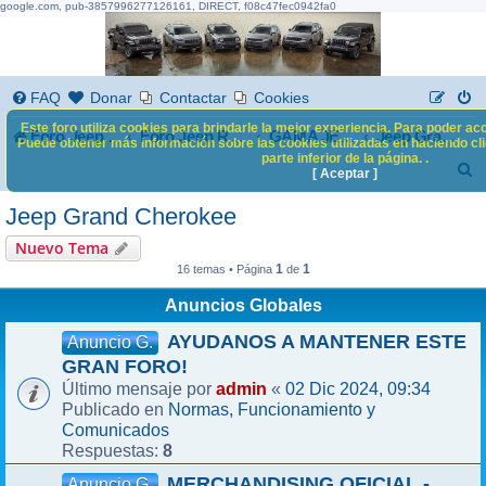
google.com, pub-3857996277126161, DIRECT, f08c47fec0942fa0
FAQ
Donar
Contactar
Cookies
Este foro utiliza cookies para brindarle la mejor experiencia. Para poder acc
Foro Jeep Renegade
Foro Jeep Renegade
GAMA JEEP
Jeep Grand Cherokee
Puede obtener más información sobre las cookies utilizadas en haciendo clic
parte inferior de la página. .
B
[ Aceptar ]
u
Jeep Grand Cherokee
s
Nuevo Tema
c
1
1
16 temas • Página
de
a
Anuncios Globales
r
AYUDANOS A MANTENER ESTE
Anuncio G.
GRAN FORO!
admin
02 Dic 2024, 09:34
Último mensaje por
«
Normas, Funcionamiento y
Publicado en
Comunicados
8
Respuestas:
MERCHANDISING OFICIAL -
Anuncio G.