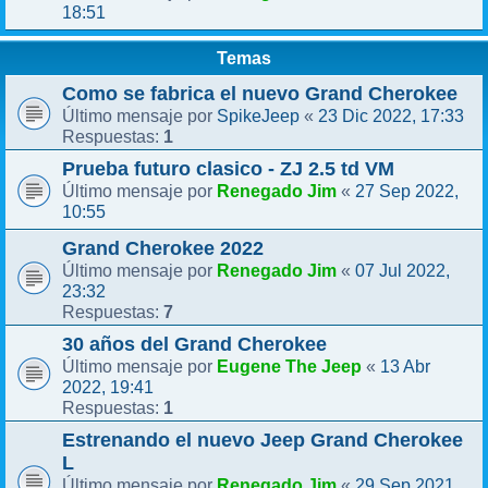
18:51
Temas
Como se fabrica el nuevo Grand Cherokee
SpikeJeep
23 Dic 2022, 17:33
Último mensaje por
«
1
Respuestas:
Prueba futuro clasico - ZJ 2.5 td VM
Renegado Jim
27 Sep 2022,
Último mensaje por
«
10:55
Grand Cherokee 2022
Renegado Jim
07 Jul 2022,
Último mensaje por
«
23:32
7
Respuestas:
30 años del Grand Cherokee
Eugene The Jeep
13 Abr
Último mensaje por
«
2022, 19:41
1
Respuestas:
Estrenando el nuevo Jeep Grand Cherokee
L
Renegado Jim
29 Sep 2021,
Último mensaje por
«