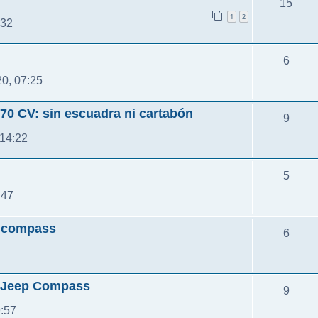
15
1
2
:32
6
0, 07:25
0 CV: sin escuadra ni cartabón
9
14:22
5
:47
l compass
6
ra Jeep Compass
9
9:57