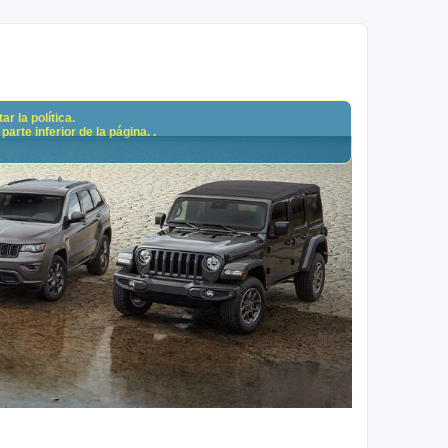
r la política.
arte inferior de la página. .