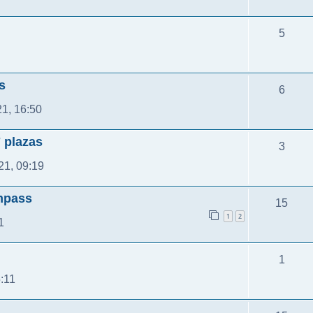
5
s
6
1, 16:50
 plazas
3
21, 09:19
mpass
15
1
2
1
1
:11