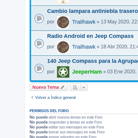
Cambio lampara antiniebla traser
Trailhawk
por
» 13 May 2020, 22
Radio Android en Jeep Compass
Trailhawk
por
» 18 Abr 2020, 21:
140 Jeep Compass para la Agrupaci
JeeperHam
por
» 03 Ene 2020, 
Nuevo Tema
Volver a Índice general
PERMISOS DEL FORO
No puede
abrir nuevos temas en este Foro
No puede
responder a temas en este Foro
No puede
editar sus mensajes en este Foro
No puede
borrar sus mensajes en este Foro
No puede
enviar adjuntos en este Foro