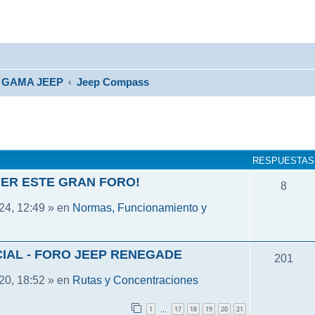
GAMA JEEP
Jeep Compass
RESPUESTAS
ER ESTE GRAN FORO!
8
Normas, Funcionamiento y
24, 12:49 » en
IAL - FORO JEEP RENEGADE
201
Rutas y Concentraciones
20, 18:52 » en
1
17
18
19
20
21
…