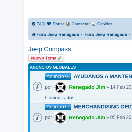
FAQ
Donar
Contactar
Cookies
Foro Jeep Renegade
Foro Jeep Renegade
Jeep Compass
Nuevo Tema
ANUNCIOS GLOBALES
AYUDANOS A MANTEN
Anuncio G.
Renegado Jim
por
» 14 Feb 20
Comunicados
MERCHANDISING OFIC
Anuncio G.
Renegado Jim
por
» 05 Feb 20