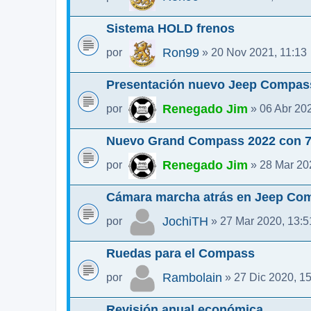
Sistema HOLD frenos
Ron99
por
» 20 Nov 2021, 11:13
Presentación nuevo Jeep Compas
Renegado Jim
por
» 06 Abr 202
Nuevo Grand Compass 2022 con 7
Renegado Jim
por
» 28 Mar 20
Cámara marcha atrás en Jeep Co
JochiTH
por
» 27 Mar 2020, 13:5
Ruedas para el Compass
Rambolain
por
» 27 Dic 2020, 15
Revisión anual económica