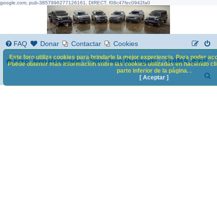
google.com, pub-3857996277126161, DIRECT, f08c47fec0942fa0
FAQ
Donar
Contactar
Cookies
Este foro utiliza cookies para brindarle la mejor experiencia. Para poder acc
Foro Jeep Renegade
Foro Jeep Renegade
GAMA JEEP
Puede obtener más información sobre las cookies utilizadas en haciendo clic
parte inferior de la página. .
B
[ Aceptar ]
u
s
c
a
r