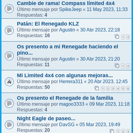
Cambie de rama! Compass límited 4x4
SpikeJeep
11 May 2023, 11:33
Último mensaje por
«
4
Respuestas:
Patán: El Renegado KLZ
Agustin
30 Abr 2023, 22:18
Último mensaje por
«
16
Respuestas:
1
2
Os presento a mi Renegade haciendo el
pino...
Agustin
30 Abr 2023, 21:20
Último mensaje por
«
11
Respuestas:
1
2
Mi Limited 4x4 con algunas mejoras...
Herrera311
20 Abr 2023, 12:45
Último mensaje por
«
50
Respuestas:
1
2
3
4
5
6
Os presento el Renegade de la familia
magoo3333
09 Mar 2023, 11:18
Último mensaje por
«
4
Respuestas:
Night Eagle de paseo...
DavSG
05 Mar 2023, 19:49
Último mensaje por
«
20
Respuestas:
1
2
3