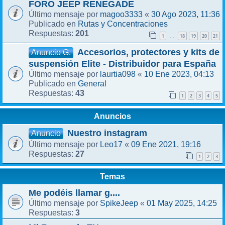
FORO JEEP RENEGADE
magoo3333
30 Ago 2023, 11:36
Último mensaje por
«
Rutas y Concentraciones
Publicado en
201
Respuestas:
1
18
19
20
21
…
Accesorios, protectores y kits de
Anuncio G.
suspensión Elite - Distribuidor para España
laurtia098
10 Ene 2023, 04:13
Último mensaje por
«
General
Publicado en
43
Respuestas:
1
2
3
4
5
Anuncios
Nuestro instagram
Anuncio
Leo17
09 Ene 2021, 19:16
Último mensaje por
«
27
Respuestas:
1
2
3
Temas
Me podéis llamar g....
SpikeJeep
01 May 2025, 14:25
Último mensaje por
«
3
Respuestas: