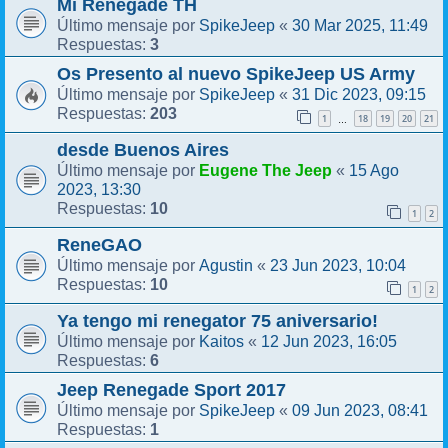
Mi Renegade TH
SpikeJeep
30 Mar 2025, 11:49
Último mensaje por
«
3
Respuestas:
Os Presento al nuevo SpikeJeep US Army
SpikeJeep
31 Dic 2023, 09:15
Último mensaje por
«
203
Respuestas:
1
18
19
20
21
…
desde Buenos Aires
Eugene The Jeep
15 Ago
Último mensaje por
«
2023, 13:30
10
Respuestas:
1
2
ReneGAO
Agustin
23 Jun 2023, 10:04
Último mensaje por
«
10
Respuestas:
1
2
Ya tengo mi renegator 75 aniversario!
Kaitos
12 Jun 2023, 16:05
Último mensaje por
«
6
Respuestas:
Jeep Renegade Sport 2017
SpikeJeep
09 Jun 2023, 08:41
Último mensaje por
«
1
Respuestas: