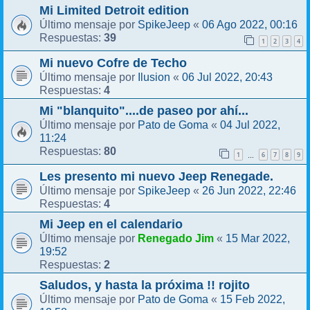
Mi Limited Detroit edition
SpikeJeep
06 Ago 2022, 00:16
Último mensaje por
«
39
Respuestas:
1
2
3
4
Mi nuevo Cofre de Techo
Ilusion
06 Jul 2022, 20:43
Último mensaje por
«
4
Respuestas:
Mi "blanquito"....de paseo por ahí...
Pato de Goma
04 Jul 2022,
Último mensaje por
«
11:24
80
Respuestas:
1
6
7
8
9
…
Les presento mi nuevo Jeep Renegade.
SpikeJeep
26 Jun 2022, 22:46
Último mensaje por
«
4
Respuestas:
Mi Jeep en el calendario
Renegado Jim
15 Mar 2022,
Último mensaje por
«
19:52
2
Respuestas:
Saludos, y hasta la próxima !! rojito
Pato de Goma
15 Feb 2022,
Último mensaje por
«