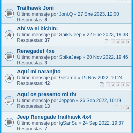
Trailhawk Joni
Joni.Q
27 Ene 2023, 12:00
Último mensaje por
«
8
Respuestas:
Ahí va el bichin!
SpikeJeep
22 Ene 2023, 19:38
Último mensaje por
«
37
Respuestas:
1
2
3
4
Renegade! 4xe
SpikeJeep
20 Nov 2022, 19:46
Último mensaje por
«
3
Respuestas:
Aquí mi naranjito
Gerardo
15 Nov 2022, 10:24
Último mensaje por
«
42
Respuestas:
1
2
3
4
5
Aquí os presento mi th!
Jeppon
26 Sep 2022, 10:19
Último mensaje por
«
13
Respuestas:
1
2
Jeep Renegade trailhawk 4x4
IgSanSu
24 Sep 2022, 19:37
Último mensaje por
«
7
Respuestas: