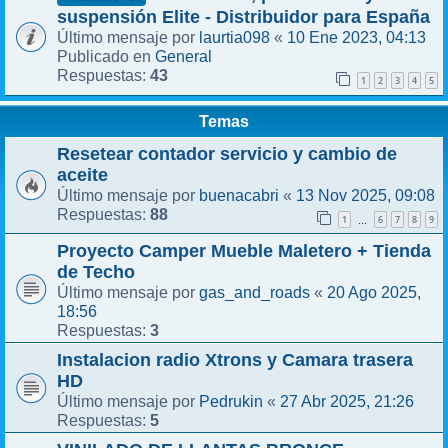
suspensión Elite - Distribuidor para España
laurtia098
10 Ene 2023, 04:13
Último mensaje por
«
General
Publicado en
43
Respuestas:
1
2
3
4
5
Temas
Resetear contador servicio y cambio de
aceite
buenacabri
13 Nov 2025, 09:08
Último mensaje por
«
88
Respuestas:
1
6
7
8
9
…
Proyecto Camper Mueble Maletero + Tienda
de Techo
gas_and_roads
20 Ago 2025,
Último mensaje por
«
18:56
3
Respuestas:
Instalacion radio Xtrons y Camara trasera
HD
Pedrukin
27 Abr 2025, 21:26
Último mensaje por
«
5
Respuestas: