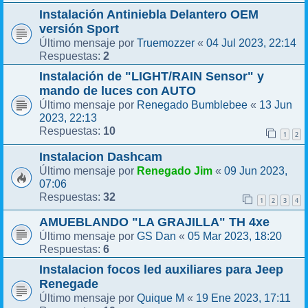
Instalación Antiniebla Delantero OEM
versión Sport
Truemozzer
04 Jul 2023, 22:14
Último mensaje por
«
2
Respuestas:
Instalación de "LIGHT/RAIN Sensor" y
mando de luces con AUTO
Renegado Bumblebee
13 Jun
Último mensaje por
«
2023, 22:13
10
Respuestas:
1
2
Instalacion Dashcam
Renegado Jim
09 Jun 2023,
Último mensaje por
«
07:06
32
Respuestas:
1
2
3
4
AMUEBLANDO "LA GRAJILLA" TH 4xe
GS Dan
05 Mar 2023, 18:20
Último mensaje por
«
6
Respuestas:
Instalacion focos led auxiliares para Jeep
Renegade
Quique M
19 Ene 2023, 17:11
Último mensaje por
«