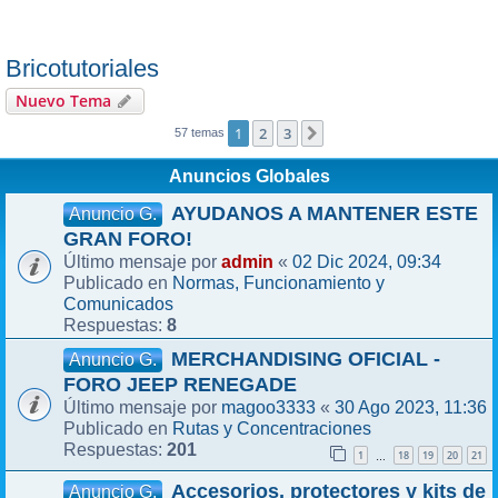
Bricotutoriales
Nuevo Tema
1
2
3
Siguiente
57 temas
Anuncios Globales
AYUDANOS A MANTENER ESTE
Anuncio G.
GRAN FORO!
admin
02 Dic 2024, 09:34
Último mensaje por
«
Normas, Funcionamiento y
Publicado en
Comunicados
8
Respuestas:
MERCHANDISING OFICIAL -
Anuncio G.
FORO JEEP RENEGADE
magoo3333
30 Ago 2023, 11:36
Último mensaje por
«
Rutas y Concentraciones
Publicado en
201
Respuestas:
1
18
19
20
21
…
Accesorios, protectores y kits de
Anuncio G.