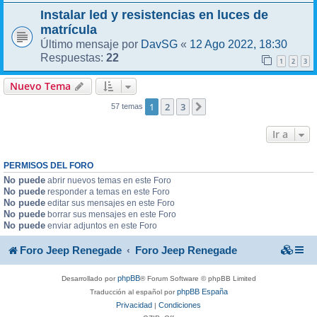
Instalar led y resistencias en luces de
matrícula
DavSG
12 Ago 2022, 18:30
Último mensaje por
«
22
Respuestas:
1
2
3
Nuevo Tema
1
2
3
Siguiente
57 temas
Ir a
PERMISOS DEL FORO
No puede
abrir nuevos temas en este Foro
No puede
responder a temas en este Foro
No puede
editar sus mensajes en este Foro
No puede
borrar sus mensajes en este Foro
No puede
enviar adjuntos en este Foro
Foro Jeep Renegade
Foro Jeep Renegade
phpBB
Desarrollado por
® Forum Software © phpBB Limited
phpBB España
Traducción al español por
Privacidad
Condiciones
|