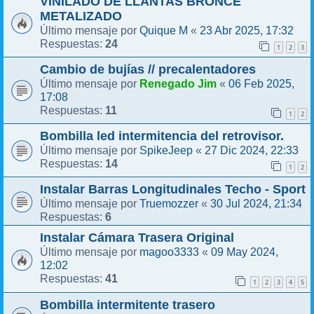
VINILADO DE LLANTAS BRONCE
METALIZADO
Quique M
23 Abr 2025, 17:32
Último mensaje por
«
24
Respuestas:
1
2
3
Cambio de bujías // precalentadores
Renegado Jim
06 Feb 2025,
Último mensaje por
«
17:08
11
Respuestas:
1
2
Bombilla led intermitencia del retrovisor.
SpikeJeep
27 Dic 2024, 22:33
Último mensaje por
«
14
Respuestas:
1
2
Instalar Barras Longitudinales Techo - Sport
Truemozzer
30 Jul 2024, 21:34
Último mensaje por
«
6
Respuestas:
Instalar Cámara Trasera Original
magoo3333
09 May 2024,
Último mensaje por
«
12:02
41
Respuestas:
1
2
3
4
5
Bombilla intermitente trasero