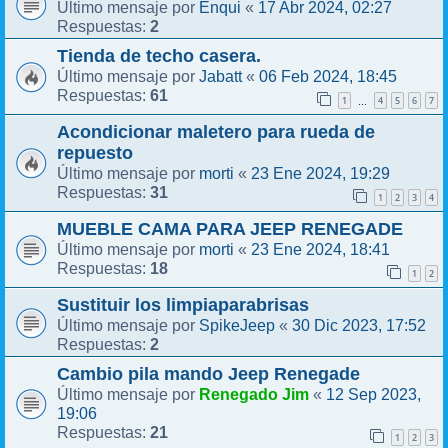
Enqui
17 Abr 2024, 02:27
Último mensaje por
«
2
Respuestas:
Tienda de techo casera.
Jabatt
06 Feb 2024, 18:45
Último mensaje por
«
61
Respuestas:
1
4
5
6
7
…
Acondicionar maletero para rueda de
repuesto
morti
23 Ene 2024, 19:29
Último mensaje por
«
31
Respuestas:
1
2
3
4
MUEBLE CAMA PARA JEEP RENEGADE
morti
23 Ene 2024, 18:41
Último mensaje por
«
18
Respuestas:
1
2
Sustituir los limpiaparabrisas
SpikeJeep
30 Dic 2023, 17:52
Último mensaje por
«
2
Respuestas:
Cambio pila mando Jeep Renegade
Renegado Jim
12 Sep 2023,
Último mensaje por
«
19:06
21
Respuestas:
1
2
3