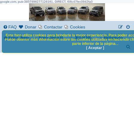
google.com, pub-3857996277126161, DIRECT, f08c47fec0942fa0
FAQ
Donar
Contactar
Cookies
Este foro utiliza cookies para brindarle la mejor experiencia. Para poder acc
Foro Jeep Renegade
Foro Jeep Renegade
JEEP RENEGADE
Bricotutoriales
Puede obtener más información sobre las cookies utilizadas en haciendo clic
parte inferior de la página. .
B
[ Aceptar ]
u
s
c
a
r