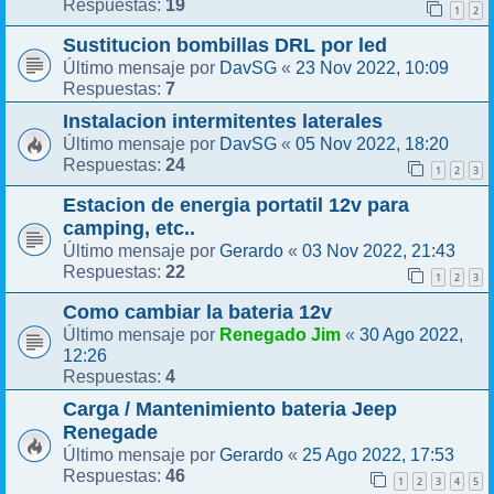
19
Respuestas:
1
2
Sustitucion bombillas DRL por led
DavSG
23 Nov 2022, 10:09
Último mensaje por
«
7
Respuestas:
Instalacion intermitentes laterales
DavSG
05 Nov 2022, 18:20
Último mensaje por
«
24
Respuestas:
1
2
3
Estacion de energia portatil 12v para
camping, etc..
Gerardo
03 Nov 2022, 21:43
Último mensaje por
«
22
Respuestas:
1
2
3
Como cambiar la bateria 12v
Renegado Jim
30 Ago 2022,
Último mensaje por
«
12:26
4
Respuestas:
Carga / Mantenimiento bateria Jeep
Renegade
Gerardo
25 Ago 2022, 17:53
Último mensaje por
«
46
Respuestas:
1
2
3
4
5