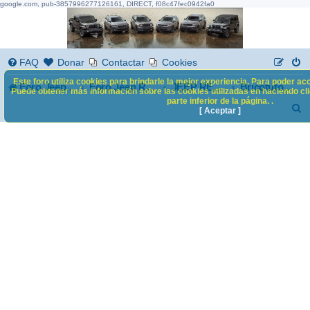
google.com, pub-3857996277126161, DIRECT, f08c47fec0942fa0
FAQ
Donar
Contactar
Cookies
Este foro utiliza cookies para brindarle la mejor experiencia. Para poder acc
Foro Jeep Renegade
Foro Jeep Renegade
JEEP RENEGADE
Bricotutoriales
Puede obtener más información sobre las cookies utilizadas en haciendo clic
parte inferior de la página. .
B
[ Aceptar ]
u
s
c
a
r