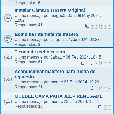
6
Respuestas:
Instalar Cámara Trasera Original
magoo3333
09 May 2024,
Último mensaje por
«
12:02
41
Respuestas:
1
2
3
4
5
Bombilla intermitente trasero
Enqui
17 Abr 2024, 02:27
Último mensaje por
«
2
Respuestas:
Tienda de techo casera.
Jabatt
06 Feb 2024, 18:45
Último mensaje por
«
61
Respuestas:
1
4
5
6
7
…
Acondicionar maletero para rueda de
repuesto
morti
23 Ene 2024, 19:29
Último mensaje por
«
31
Respuestas:
1
2
3
4
MUEBLE CAMA PARA JEEP RENEGADE
morti
23 Ene 2024, 18:41
Último mensaje por
«
18
Respuestas:
1
2