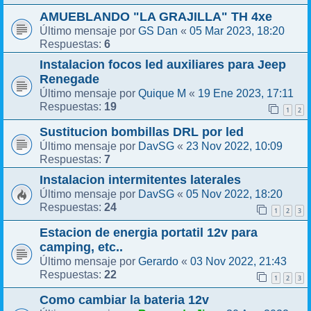
AMUEBLANDO "LA GRAJILLA" TH 4xe
GS Dan
05 Mar 2023, 18:20
Último mensaje por
«
6
Respuestas:
Instalacion focos led auxiliares para Jeep
Renegade
Quique M
19 Ene 2023, 17:11
Último mensaje por
«
19
Respuestas:
1
2
Sustitucion bombillas DRL por led
DavSG
23 Nov 2022, 10:09
Último mensaje por
«
7
Respuestas:
Instalacion intermitentes laterales
DavSG
05 Nov 2022, 18:20
Último mensaje por
«
24
Respuestas:
1
2
3
Estacion de energia portatil 12v para
camping, etc..
Gerardo
03 Nov 2022, 21:43
Último mensaje por
«
22
Respuestas:
1
2
3
Como cambiar la bateria 12v