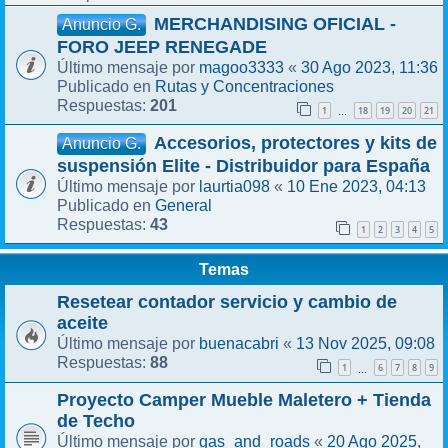
MERCHANDISING OFICIAL -
Anuncio G.
FORO JEEP RENEGADE
magoo3333
30 Ago 2023, 11:36
Último mensaje por
«
Rutas y Concentraciones
Publicado en
201
Respuestas:
1
18
19
20
21
…
Accesorios, protectores y kits de
Anuncio G.
suspensión Elite - Distribuidor para España
laurtia098
10 Ene 2023, 04:13
Último mensaje por
«
General
Publicado en
43
Respuestas:
1
2
3
4
5
Temas
Resetear contador servicio y cambio de
aceite
buenacabri
13 Nov 2025, 09:08
Último mensaje por
«
88
Respuestas:
1
6
7
8
9
…
Proyecto Camper Mueble Maletero + Tienda
de Techo
gas_and_roads
20 Ago 2025,
Último mensaje por
«