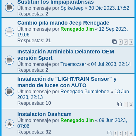
Sustituir los limpiaparabrisas
SpikeJeep
30 Dic 2023, 17:52
Último mensaje por
«
2
Respuestas:
Cambio pila mando Jeep Renegade
Renegado Jim
12 Sep 2023,
Último mensaje por
«
19:06
21
Respuestas:
1
2
3
Instalación Antiniebla Delantero OEM
versión Sport
Truemozzer
04 Jul 2023, 22:14
Último mensaje por
«
2
Respuestas:
Instalación de "LIGHT/RAIN Sensor" y
mando de luces con AUTO
Renegado Bumblebee
13 Jun
Último mensaje por
«
2023, 22:13
10
Respuestas:
1
2
Instalacion Dashcam
Renegado Jim
09 Jun 2023,
Último mensaje por
«
07:06
32
Respuestas:
1
2
3
4