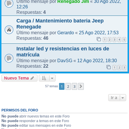
Renegado Jim
30 Ago 2022,
Último mensaje por
«
12:26
4
Respuestas:
Carga / Mantenimiento bateria Jeep
Renegade
Gerardo
25 Ago 2022, 17:53
Último mensaje por
«
46
Respuestas:
1
2
3
4
5
Instalar led y resistencias en luces de
matrícula
DavSG
12 Ago 2022, 18:30
Último mensaje por
«
22
Respuestas:
1
2
3
Nuevo Tema
1
2
3
Siguiente
57 temas
Ir a
PERMISOS DEL FORO
No puede
abrir nuevos temas en este Foro
No puede
responder a temas en este Foro
No puede
editar sus mensajes en este Foro