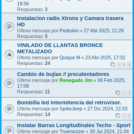
18:56
3
Respuestas:
Instalacion radio Xtrons y Camara trasera
HD
Pedrukin
27 Abr 2025, 21:26
Último mensaje por
«
5
Respuestas:
VINILADO DE LLANTAS BRONCE
METALIZADO
Quique M
23 Abr 2025, 17:32
Último mensaje por
«
24
Respuestas:
1
2
3
Cambio de bujías // precalentadores
Renegado Jim
06 Feb 2025,
Último mensaje por
«
17:08
11
Respuestas:
1
2
Bombilla led intermitencia del retrovisor.
SpikeJeep
27 Dic 2024, 22:33
Último mensaje por
«
14
Respuestas:
1
2
Instalar Barras Longitudinales Techo - Sport
Truemozzer
30 Jul 2024, 21:34
Último mensaje por
«