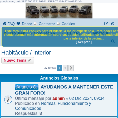
google.com, pub-3857996277126161, DIRECT, f08c47fec0942fa0
FAQ
Donar
Contactar
Cookies
Este foro utiliza cookies para brindarle la mejor experiencia. Para poder acc
Foro Jeep Renegade
Foro Jeep Renegade
JEEP RENEGADE
Habitáculo / Interior
Puede obtener más información sobre las cookies utilizadas en haciendo clic
parte inferior de la página. .
B
[ Aceptar ]
u
Habitáculo / Interior
s
Nuevo Tema
c
1
2
Siguiente
37 temas
a
Anuncios Globales
r
AYUDANOS A MANTENER ESTE
Anuncio G.
GRAN FORO!
admin
02 Dic 2024, 09:34
Último mensaje por
«
Normas, Funcionamiento y
Publicado en
Comunicados
8
Respuestas: