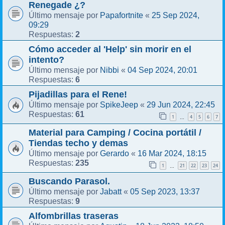
Renegade ¿?
Papafortnite
25 Sep 2024,
Último mensaje por
«
09:29
2
Respuestas:
Cómo acceder al 'Help' sin morir en el
intento?
Nibbi
04 Sep 2024, 20:01
Último mensaje por
«
6
Respuestas:
Pijadillas para el Rene!
SpikeJeep
29 Jun 2024, 22:45
Último mensaje por
«
61
Respuestas:
1
4
5
6
7
…
Material para Camping / Cocina portátil /
Tiendas techo y demas
Gerardo
16 Mar 2024, 18:15
Último mensaje por
«
235
Respuestas:
1
21
22
23
24
…
Buscando Parasol.
Jabatt
05 Sep 2023, 13:37
Último mensaje por
«
9
Respuestas:
Alfombrillas traseras