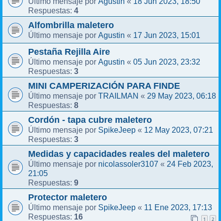
Agustin
18 Jun 2023, 18:50
Último mensaje por
«
4
Respuestas:
Alfombrilla maletero
Agustin
17 Jun 2023, 15:01
Último mensaje por
«
Pestaña Rejilla Aire
Agustin
05 Jun 2023, 23:32
Último mensaje por
«
3
Respuestas:
MINI CAMPERIZACIÓN PARA FINDE
TRAILMAN
29 May 2023, 06:18
Último mensaje por
«
8
Respuestas:
Cordón - tapa cubre maletero
SpikeJeep
12 May 2023, 07:21
Último mensaje por
«
3
Respuestas:
Medidas y capacidades reales del maletero
nicolassoler3107
24 Feb 2023,
Último mensaje por
«
21:05
9
Respuestas:
Protector maletero
SpikeJeep
11 Ene 2023, 17:13
Último mensaje por
«
16
Respuestas:
1
2