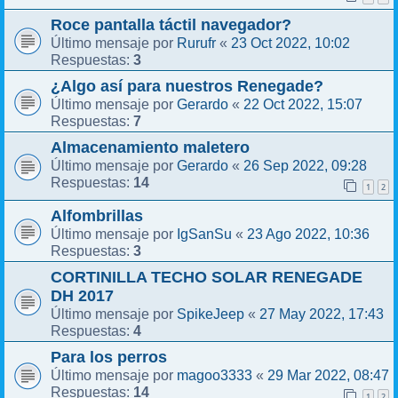
Roce pantalla táctil navegador?
Rurufr
23 Oct 2022, 10:02
Último mensaje por
«
3
Respuestas:
¿Algo así para nuestros Renegade?
Gerardo
22 Oct 2022, 15:07
Último mensaje por
«
7
Respuestas:
Almacenamiento maletero
Gerardo
26 Sep 2022, 09:28
Último mensaje por
«
14
Respuestas:
1
2
Alfombrillas
IgSanSu
23 Ago 2022, 10:36
Último mensaje por
«
3
Respuestas:
CORTINILLA TECHO SOLAR RENEGADE
DH 2017
SpikeJeep
27 May 2022, 17:43
Último mensaje por
«
4
Respuestas:
Para los perros
magoo3333
29 Mar 2022, 08:47
Último mensaje por
«
14
Respuestas:
1
2