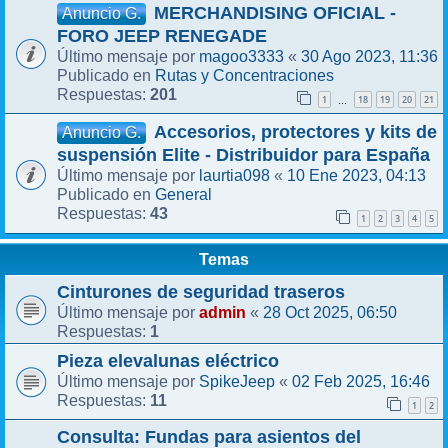
MERCHANDISING OFICIAL -
Anuncio G.
FORO JEEP RENEGADE
magoo3333
30 Ago 2023, 11:36
Último mensaje por
«
Rutas y Concentraciones
Publicado en
201
Respuestas:
1
18
19
20
21
…
Accesorios, protectores y kits de
Anuncio G.
suspensión Elite - Distribuidor para España
laurtia098
10 Ene 2023, 04:13
Último mensaje por
«
General
Publicado en
43
Respuestas:
1
2
3
4
5
Temas
Cinturones de seguridad traseros
admin
28 Oct 2025, 06:50
Último mensaje por
«
1
Respuestas:
Pieza elevalunas eléctrico
SpikeJeep
02 Feb 2025, 16:46
Último mensaje por
«
11
Respuestas:
1
2
Consulta: Fundas para asientos del