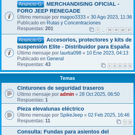
MERCHANDISING OFICIAL -
Anuncio G.
FORO JEEP RENEGADE
magoo3333
30 Ago 2023, 11:36
Último mensaje por
«
Rutas y Concentraciones
Publicado en
201
Respuestas:
1
18
19
20
21
…
Accesorios, protectores y kits de
Anuncio G.
suspensión Elite - Distribuidor para España
laurtia098
10 Ene 2023, 04:13
Último mensaje por
«
General
Publicado en
43
Respuestas:
1
2
3
4
5
Temas
Cinturones de seguridad traseros
admin
28 Oct 2025, 06:50
Último mensaje por
«
1
Respuestas:
Pieza elevalunas eléctrico
SpikeJeep
02 Feb 2025, 16:46
Último mensaje por
«
11
Respuestas:
1
2
Consulta: Fundas para asientos del