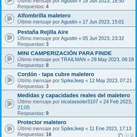
Agustin
18 Jun 2023, 18:50
Último mensaje por
«
4
Respuestas:
Alfombrilla maletero
Agustin
17 Jun 2023, 15:01
Último mensaje por
«
Pestaña Rejilla Aire
Agustin
05 Jun 2023, 23:32
Último mensaje por
«
3
Respuestas:
MINI CAMPERIZACIÓN PARA FINDE
TRAILMAN
29 May 2023, 06:18
Último mensaje por
«
8
Respuestas:
Cordón - tapa cubre maletero
SpikeJeep
12 May 2023, 07:21
Último mensaje por
«
3
Respuestas:
Medidas y capacidades reales del maletero
nicolassoler3107
24 Feb 2023,
Último mensaje por
«
21:05
9
Respuestas:
Protector maletero
SpikeJeep
11 Ene 2023, 17:13
Último mensaje por
«
16
Respuestas:
1
2