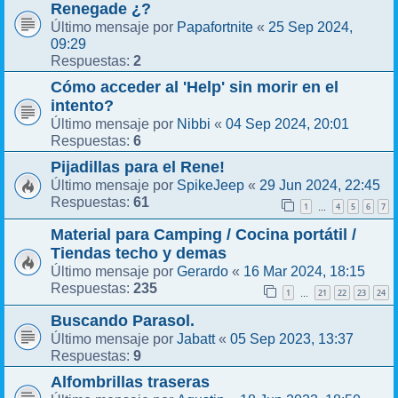
Renegade ¿?
Papafortnite
25 Sep 2024,
Último mensaje por
«
09:29
2
Respuestas:
Cómo acceder al 'Help' sin morir en el
intento?
Nibbi
04 Sep 2024, 20:01
Último mensaje por
«
6
Respuestas:
Pijadillas para el Rene!
SpikeJeep
29 Jun 2024, 22:45
Último mensaje por
«
61
Respuestas:
1
4
5
6
7
…
Material para Camping / Cocina portátil /
Tiendas techo y demas
Gerardo
16 Mar 2024, 18:15
Último mensaje por
«
235
Respuestas:
1
21
22
23
24
…
Buscando Parasol.
Jabatt
05 Sep 2023, 13:37
Último mensaje por
«
9
Respuestas:
Alfombrillas traseras