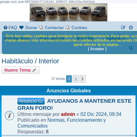
google.com, pub-3857996277126161, DIRECT, f08c47fec0942fa0
FAQ
Donar
Contactar
Cookies
Este foro utiliza cookies para brindarle la mejor experiencia. Para poder acc
Foro Jeep Renegade
Foro Jeep Renegade
JEEP RENEGADE
Habitáculo / Interior
Puede obtener más información sobre las cookies utilizadas en haciendo clic
parte inferior de la página. .
B
[ Aceptar ]
u
Habitáculo / Interior
s
Nuevo Tema
c
1
2
Siguiente
37 temas
a
Anuncios Globales
r
AYUDANOS A MANTENER ESTE
Anuncio G.
GRAN FORO!
admin
02 Dic 2024, 09:34
Último mensaje por
«
Normas, Funcionamiento y
Publicado en
Comunicados
8
Respuestas: