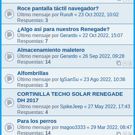
Roce pantalla táctil navegador?
Rurufr
23 Oct 2022, 10:02
Último mensaje por
«
3
Respuestas:
¿Algo así para nuestros Renegade?
Gerardo
22 Oct 2022, 15:07
Último mensaje por
«
7
Respuestas:
Almacenamiento maletero
Gerardo
26 Sep 2022, 09:28
Último mensaje por
«
14
Respuestas:
1
2
Alfombrillas
IgSanSu
23 Ago 2022, 10:36
Último mensaje por
«
3
Respuestas:
CORTINILLA TECHO SOLAR RENEGADE
DH 2017
SpikeJeep
27 May 2022, 17:43
Último mensaje por
«
4
Respuestas:
Para los perros
magoo3333
29 Mar 2022, 08:47
Último mensaje por
«
14
Respuestas:
1
2