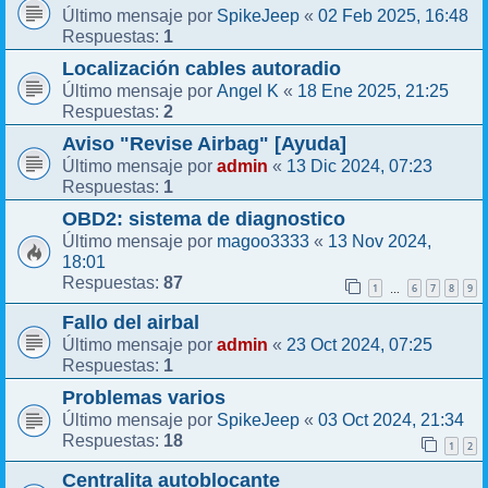
SpikeJeep
02 Feb 2025, 16:48
Último mensaje por
«
1
Respuestas:
Localización cables autoradio
Angel K
18 Ene 2025, 21:25
Último mensaje por
«
2
Respuestas:
Aviso "Revise Airbag" [Ayuda]
admin
13 Dic 2024, 07:23
Último mensaje por
«
1
Respuestas:
OBD2: sistema de diagnostico
magoo3333
13 Nov 2024,
Último mensaje por
«
18:01
87
Respuestas:
1
6
7
8
9
…
Fallo del airbal
admin
23 Oct 2024, 07:25
Último mensaje por
«
1
Respuestas:
Problemas varios
SpikeJeep
03 Oct 2024, 21:34
Último mensaje por
«
18
Respuestas:
1
2
Centralita autoblocante