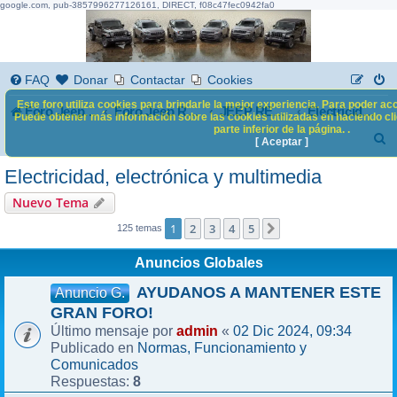
google.com, pub-3857996277126161, DIRECT, f08c47fec0942fa0
FAQ
Donar
Contactar
Cookies
Este foro utiliza cookies para brindarle la mejor experiencia. Para poder acc
Foro Jeep Renegade
Foro Jeep Renegade
JEEP RENEGADE
Electricidad, electrónica y multimedia
Puede obtener más información sobre las cookies utilizadas en haciendo clic
parte inferior de la página. .
B
[ Aceptar ]
u
Electricidad, electrónica y multimedia
s
Nuevo Tema
c
1
2
3
4
5
Siguiente
125 temas
a
Anuncios Globales
r
AYUDANOS A MANTENER ESTE
Anuncio G.
GRAN FORO!
admin
02 Dic 2024, 09:34
Último mensaje por
«
Normas, Funcionamiento y
Publicado en
Comunicados
8
Respuestas: