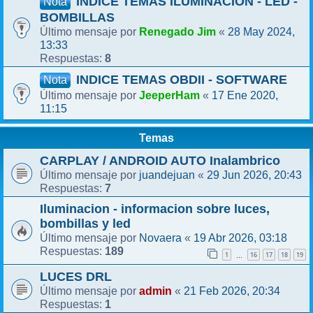
INDICE TEMAS ILUMINACIÓN - LED -
Nota
BOMBILLAS
Renegado Jim
28 May 2024,
Último mensaje por
«
13:33
8
Respuestas:
INDICE TEMAS OBDII - SOFTWARE
Nota
JeeperHam
17 Ene 2020,
Último mensaje por
«
11:15
Temas
CARPLAY / ANDROID AUTO Inalambrico
juandejuan
29 Jun 2026, 20:43
Último mensaje por
«
7
Respuestas:
Iluminacion - informacion sobre luces,
bombillas y led
Novaera
19 Abr 2026, 03:18
Último mensaje por
«
189
Respuestas:
1
16
17
18
19
…
LUCES DRL
admin
21 Feb 2026, 20:34
Último mensaje por
«
1
Respuestas: