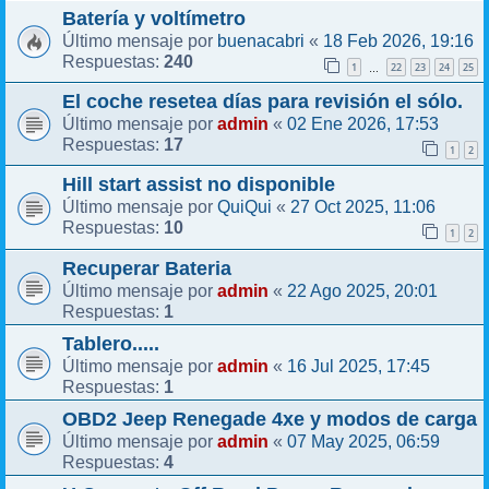
Batería y voltímetro
buenacabri
18 Feb 2026, 19:16
Último mensaje por
«
240
Respuestas:
1
22
23
24
25
…
El coche resetea días para revisión el sólo.
admin
02 Ene 2026, 17:53
Último mensaje por
«
17
Respuestas:
1
2
Hill start assist no disponible
QuiQui
27 Oct 2025, 11:06
Último mensaje por
«
10
Respuestas:
1
2
Recuperar Bateria
admin
22 Ago 2025, 20:01
Último mensaje por
«
1
Respuestas:
Tablero.....
admin
16 Jul 2025, 17:45
Último mensaje por
«
1
Respuestas:
OBD2 Jeep Renegade 4xe y modos de carga
admin
07 May 2025, 06:59
Último mensaje por
«
4
Respuestas: