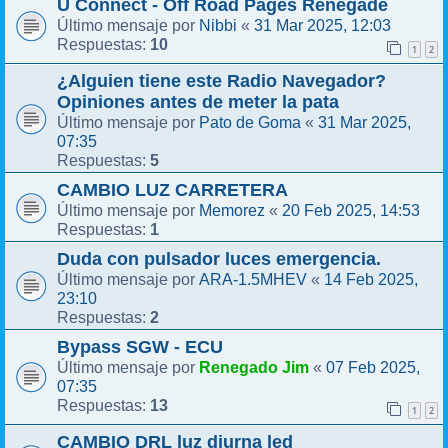
U Connect - Off Road Pages Renegade
Nibbi
31 Mar 2025, 12:03
Último mensaje por
«
10
Respuestas:
1
2
¿Alguien tiene este Radio Navegador?
Opiniones antes de meter la pata
Pato de Goma
31 Mar 2025,
Último mensaje por
«
07:35
5
Respuestas:
CAMBIO LUZ CARRETERA
Memorez
20 Feb 2025, 14:53
Último mensaje por
«
1
Respuestas:
Duda con pulsador luces emergencia.
ARA-1.5MHEV
14 Feb 2025,
Último mensaje por
«
23:10
2
Respuestas:
Bypass SGW - ECU
Renegado Jim
07 Feb 2025,
Último mensaje por
«
07:35
13
Respuestas:
1
2
CAMBIO DRL luz diurna led