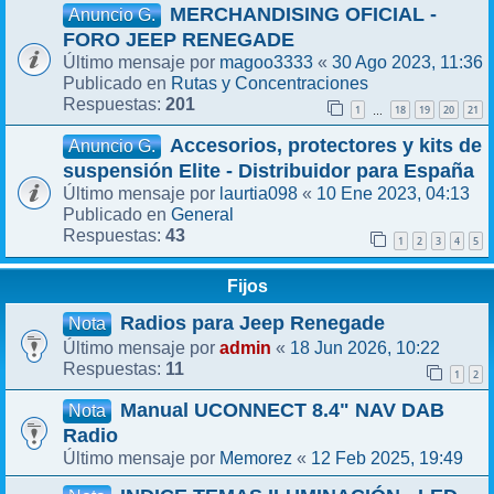
MERCHANDISING OFICIAL -
Anuncio G.
FORO JEEP RENEGADE
magoo3333
30 Ago 2023, 11:36
Último mensaje por
«
Rutas y Concentraciones
Publicado en
201
Respuestas:
1
18
19
20
21
…
Accesorios, protectores y kits de
Anuncio G.
suspensión Elite - Distribuidor para España
laurtia098
10 Ene 2023, 04:13
Último mensaje por
«
General
Publicado en
43
Respuestas:
1
2
3
4
5
Fijos
Radios para Jeep Renegade
Nota
admin
18 Jun 2026, 10:22
Último mensaje por
«
11
Respuestas:
1
2
Manual UCONNECT 8.4" NAV DAB
Nota
Radio
Memorez
12 Feb 2025, 19:49
Último mensaje por
«