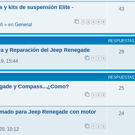
 y kits de suspensión Elite -
43
1
2
3
4
5
General
56 » en
RESPUESTAS
ca y Reparación del Jeep Renegade
29
1
2
3
9, 15:44
RESPUESTAS
gade y Compass...¿Como?
25
1
2
3
amado para Jeep Renegade con motor
24
1
2
3
20, 10:12