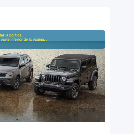
r la política.
arte inferior de la página. .