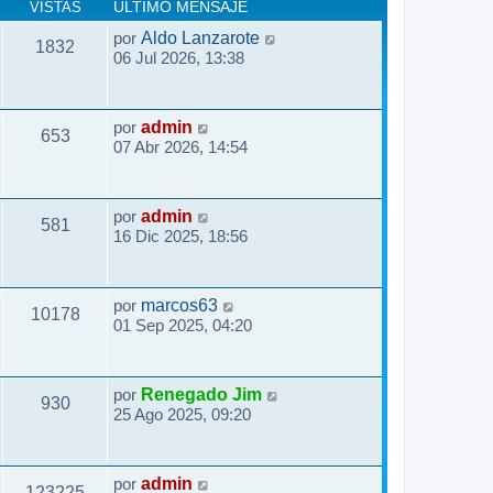
VISTAS
ÚLTIMO MENSAJE
por
Aldo Lanzarote
1832
06 Jul 2026, 13:38
por
admin
653
07 Abr 2026, 14:54
por
admin
581
16 Dic 2025, 18:56
por
marcos63
10178
01 Sep 2025, 04:20
por
Renegado Jim
930
25 Ago 2025, 09:20
por
admin
123225