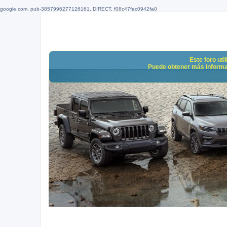
google.com, pub-3857996277126161, DIRECT, f08c47fec0942fa0
Este foro uti
Puede obtener más informació