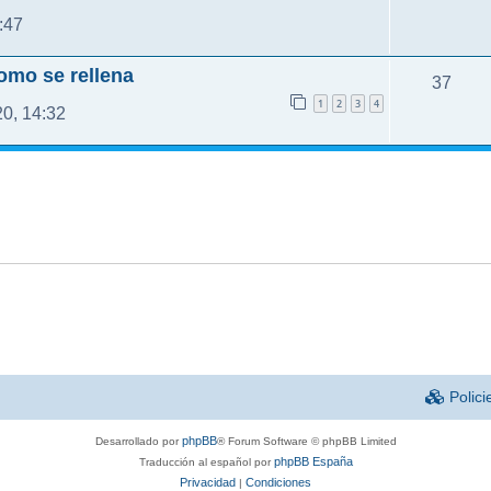
:47
como se rellena
37
1
2
3
4
0, 14:32
Polici
phpBB
Desarrollado por
® Forum Software © phpBB Limited
phpBB España
Traducción al español por
Privacidad
Condiciones
|