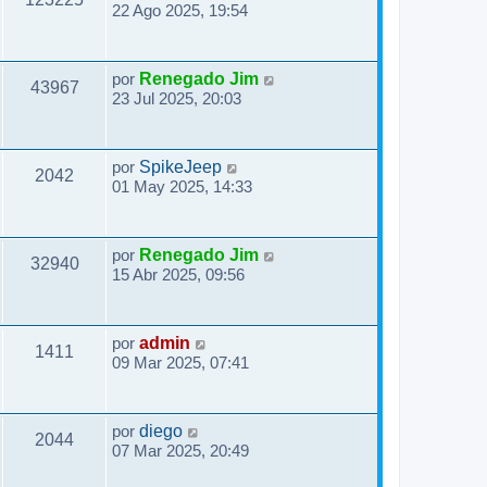
22 Ago 2025, 19:54
por
Renegado Jim
43967
23 Jul 2025, 20:03
por
SpikeJeep
2042
01 May 2025, 14:33
por
Renegado Jim
32940
15 Abr 2025, 09:56
por
admin
1411
09 Mar 2025, 07:41
por
diego
2044
07 Mar 2025, 20:49