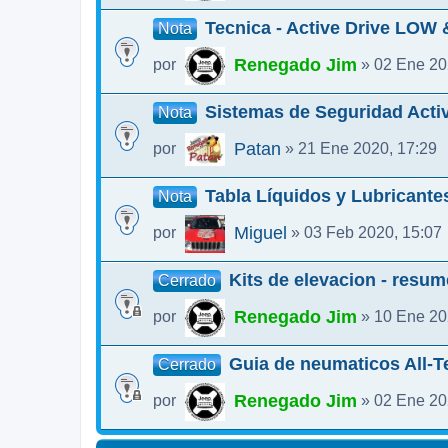
Tecnica - Active Drive LOW &
Nota
Renegado Jim
por
» 02 Ene 20
Sistemas de Seguridad Acti
Nota
Patan
por
» 21 Ene 2020, 17:29
Tabla Líquidos y Lubricant
Nota
Miguel
por
» 03 Feb 2020, 15:07
Kits de elevacion - resu
Cerrado
Renegado Jim
por
» 10 Ene 20
Guia de neumaticos All-T
Cerrado
Renegado Jim
por
» 02 Ene 20