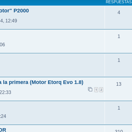
RESPUESTAS
otor" P2000
4
4, 12:49
1
:06
1
 la primera (Motor Etorq Evo 1.8)
13
1
2
 22:33
1
:24
OR
310