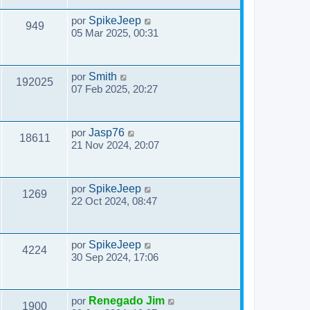
por
SpikeJeep
949
05 Mar 2025, 00:31
por
Smith
192025
07 Feb 2025, 20:27
por
Jasp76
18611
21 Nov 2024, 20:07
por
SpikeJeep
1269
22 Oct 2024, 08:47
por
SpikeJeep
4224
30 Sep 2024, 17:06
por
Renegado Jim
1900