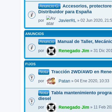
Accesorios, protectores
Anuncio G.
Distribuidor para España
JavierRL
por
» 02 Jun 2020, 21:
ANUNCIOS
Manual de Taller, Mecáni
Anuncio
Renegado Jim
por
» 31 Dic 201
FIJOS
Tracción 2WD/AWD en Rene
Nota
Patan
por
» 04 Ene 2020, 10:33
Tabla mantenimiento progr
Nota
diesel
Renegado Jim
por
» 11 Feb 20