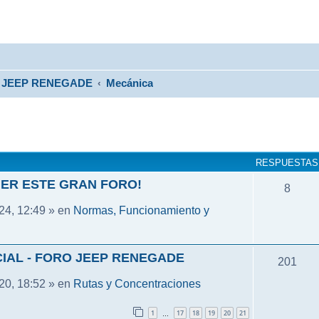
JEEP RENEGADE
Mecánica
RESPUESTAS
ER ESTE GRAN FORO!
8
Normas, Funcionamiento y
24, 12:49 » en
IAL - FORO JEEP RENEGADE
201
Rutas y Concentraciones
20, 18:52 » en
1
17
18
19
20
21
…