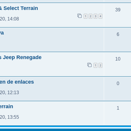
 Select Terrain
39
1
2
3
4
20, 14:08
va
6
es Jeep Renegade
10
1
2
men de enlaces
0
20, 12:13
errain
1
20, 13:55