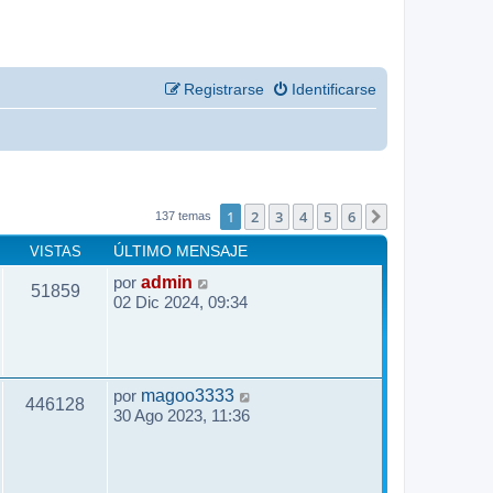
Registrarse
Identificarse
1
2
3
4
5
6
Siguiente
137 temas
VISTAS
ÚLTIMO MENSAJE
por
admin
51859
02 Dic 2024, 09:34
por
magoo3333
446128
30 Ago 2023, 11:36