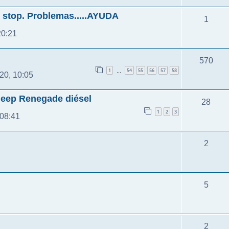
 stop. Problemas.....AYUDA
1
20:21
570
1
54
55
56
57
58
…
20, 10:05
Jeep Renegade diésel
28
1
2
3
08:41
2
5
2