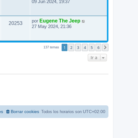
09 Jun 2024, 19:37
por
Eugene The Jeep
20253
27 May 2024, 21:36
1
2
3
4
5
6
Siguiente
137 temas
Ir a
es
Borrar cookies
UTC+02:00
Todos los horarios son