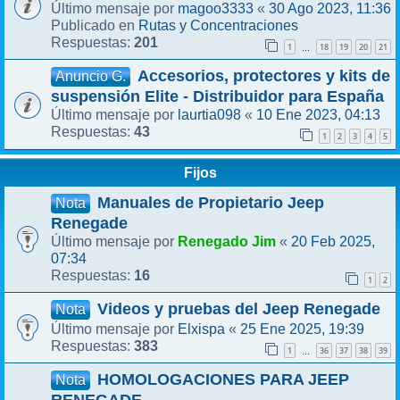
magoo3333
30 Ago 2023, 11:36
Último mensaje por
«
Rutas y Concentraciones
Publicado en
201
Respuestas:
1
18
19
20
21
…
Accesorios, protectores y kits de
Anuncio G.
suspensión Elite - Distribuidor para España
laurtia098
10 Ene 2023, 04:13
Último mensaje por
«
43
Respuestas:
1
2
3
4
5
Fijos
Manuales de Propietario Jeep
Nota
Renegade
Renegado Jim
20 Feb 2025,
Último mensaje por
«
07:34
16
Respuestas:
1
2
Videos y pruebas del Jeep Renegade
Nota
Elxispa
25 Ene 2025, 19:39
Último mensaje por
«
383
Respuestas:
1
36
37
38
39
…
HOMOLOGACIONES PARA JEEP
Nota