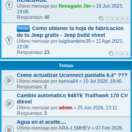
RENEGADE
Renegado Jim
19 Jun 2023,
Último mensaje por
«
19:06
40
Respuestas:
1
2
3
4
5
Como obtener la hoja de fabricacion
Nota
de tu Jeep gratis - Jeep build sheet
luigibambino35
11 Ago 2022,
Último mensaje por
«
22:06
23
Respuestas:
1
2
3
Temas
Como actualizar Uconnect pantalla 8.4" ???
tranvia84
10 Jul 2026, 19:40
Último mensaje por
«
2
Respuestas:
Cambio automatico 948TE Trailhawk 170 CV
diesel
admin
25 Jun 2026, 13:11
Último mensaje por
«
3
Respuestas:
Agua en el aceite....
ARA-1.5MHEV
07 Feb 2026,
Último mensaje por
«