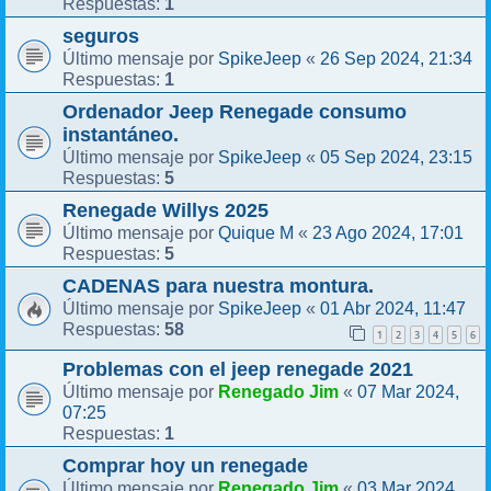
1
Respuestas:
seguros
SpikeJeep
26 Sep 2024, 21:34
Último mensaje por
«
1
Respuestas:
Ordenador Jeep Renegade consumo
instantáneo.
SpikeJeep
05 Sep 2024, 23:15
Último mensaje por
«
5
Respuestas:
Renegade Willys 2025
Quique M
23 Ago 2024, 17:01
Último mensaje por
«
5
Respuestas:
CADENAS para nuestra montura.
SpikeJeep
01 Abr 2024, 11:47
Último mensaje por
«
58
Respuestas:
1
2
3
4
5
6
Problemas con el jeep renegade 2021
Renegado Jim
07 Mar 2024,
Último mensaje por
«
07:25
1
Respuestas:
Comprar hoy un renegade
Renegado Jim
03 Mar 2024,
Último mensaje por
«