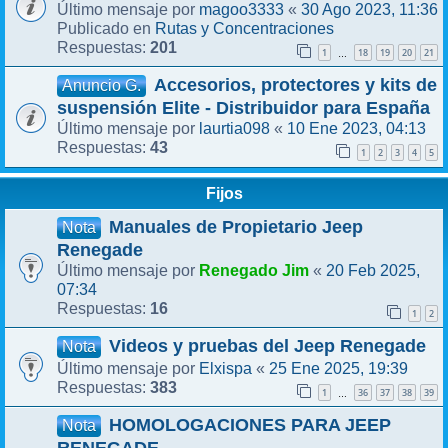
magoo3333
30 Ago 2023, 11:36
Último mensaje por
«
Rutas y Concentraciones
Publicado en
201
Respuestas:
1
18
19
20
21
…
Accesorios, protectores y kits de
Anuncio G.
suspensión Elite - Distribuidor para España
laurtia098
10 Ene 2023, 04:13
Último mensaje por
«
43
Respuestas:
1
2
3
4
5
Fijos
Manuales de Propietario Jeep
Nota
Renegade
Renegado Jim
20 Feb 2025,
Último mensaje por
«
07:34
16
Respuestas:
1
2
Videos y pruebas del Jeep Renegade
Nota
Elxispa
25 Ene 2025, 19:39
Último mensaje por
«
383
Respuestas:
1
36
37
38
39
…
HOMOLOGACIONES PARA JEEP
Nota