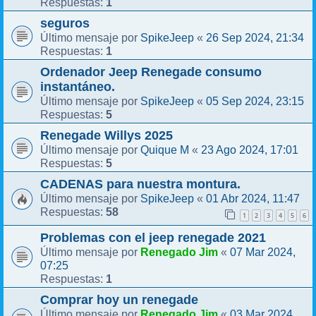
1
Respuestas:
seguros
SpikeJeep
26 Sep 2024, 21:34
Último mensaje por
«
1
Respuestas:
Ordenador Jeep Renegade consumo
instantáneo.
SpikeJeep
05 Sep 2024, 23:15
Último mensaje por
«
5
Respuestas:
Renegade Willys 2025
Quique M
23 Ago 2024, 17:01
Último mensaje por
«
5
Respuestas:
CADENAS para nuestra montura.
SpikeJeep
01 Abr 2024, 11:47
Último mensaje por
«
58
Respuestas:
1
2
3
4
5
6
Problemas con el jeep renegade 2021
Renegado Jim
07 Mar 2024,
Último mensaje por
«
07:25
1
Respuestas:
Comprar hoy un renegade
Renegado Jim
03 Mar 2024,
Último mensaje por
«