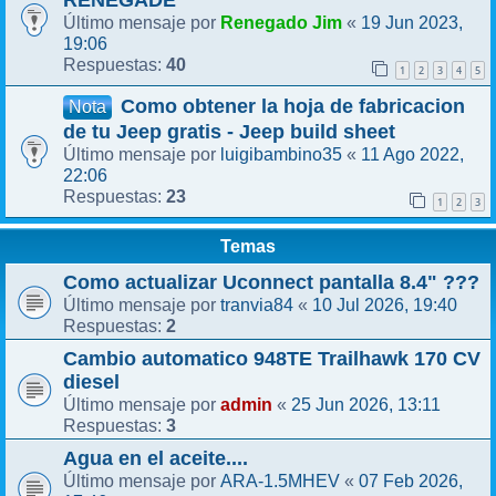
RENEGADE
Renegado Jim
19 Jun 2023,
Último mensaje por
«
19:06
40
Respuestas:
1
2
3
4
5
Como obtener la hoja de fabricacion
Nota
de tu Jeep gratis - Jeep build sheet
luigibambino35
11 Ago 2022,
Último mensaje por
«
22:06
23
Respuestas:
1
2
3
Temas
Como actualizar Uconnect pantalla 8.4" ???
tranvia84
10 Jul 2026, 19:40
Último mensaje por
«
2
Respuestas:
Cambio automatico 948TE Trailhawk 170 CV
diesel
admin
25 Jun 2026, 13:11
Último mensaje por
«
3
Respuestas:
Agua en el aceite....
ARA-1.5MHEV
07 Feb 2026,
Último mensaje por
«