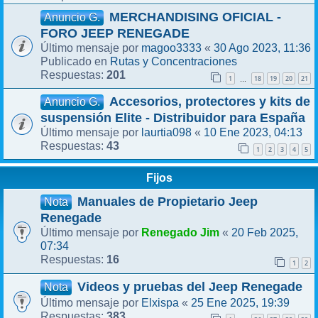
MERCHANDISING OFICIAL -
Anuncio G.
FORO JEEP RENEGADE
magoo3333
30 Ago 2023, 11:36
Último mensaje por
«
Rutas y Concentraciones
Publicado en
201
Respuestas:
1
18
19
20
21
…
Accesorios, protectores y kits de
Anuncio G.
suspensión Elite - Distribuidor para España
laurtia098
10 Ene 2023, 04:13
Último mensaje por
«
43
Respuestas:
1
2
3
4
5
Fijos
Manuales de Propietario Jeep
Nota
Renegade
Renegado Jim
20 Feb 2025,
Último mensaje por
«
07:34
16
Respuestas:
1
2
Videos y pruebas del Jeep Renegade
Nota
Elxispa
25 Ene 2025, 19:39
Último mensaje por
«
383
Respuestas: