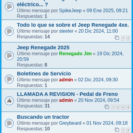
eléctrico... ?
SpikeJeep
09 Ene 2025, 09:21
Último mensaje por
«
1
Respuestas:
Todo lo que se sobre el Jeep Renegade 4xe.
steeler
20 Dic 2024, 11:00
Último mensaje por
«
14
Respuestas:
1
2
Jeep Renegade 2025
Renegado Jim
19 Dic 2024,
Último mensaje por
«
20:59
8
Respuestas:
Boletines de Servicio
admin
02 Dic 2024, 09:30
Último mensaje por
«
1
Respuestas:
LLAMADA A REVISION - Pedal de Freno
admin
20 Nov 2024, 09:54
Último mensaje por
«
31
Respuestas:
1
2
3
4
Buscando un tractor
Greybeard
01 Nov 2024, 09:18
Último mensaje por
«
10
Respuestas:
1
2