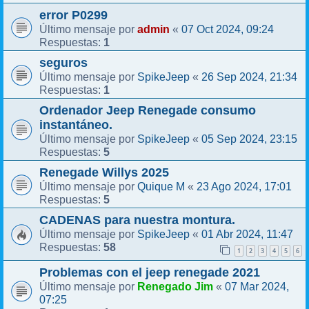
error P0299
admin
07 Oct 2024, 09:24
Último mensaje por
«
1
Respuestas:
seguros
SpikeJeep
26 Sep 2024, 21:34
Último mensaje por
«
1
Respuestas:
Ordenador Jeep Renegade consumo
instantáneo.
SpikeJeep
05 Sep 2024, 23:15
Último mensaje por
«
5
Respuestas:
Renegade Willys 2025
Quique M
23 Ago 2024, 17:01
Último mensaje por
«
5
Respuestas:
CADENAS para nuestra montura.
SpikeJeep
01 Abr 2024, 11:47
Último mensaje por
«
58
Respuestas:
1
2
3
4
5
6
Problemas con el jeep renegade 2021
Renegado Jim
07 Mar 2024,
Último mensaje por
«
07:25