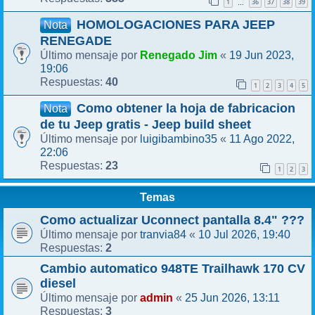
1
36
37
38
39
…
HOMOLOGACIONES PARA JEEP
Nota
RENEGADE
Renegado Jim
19 Jun 2023,
Último mensaje por
«
19:06
40
Respuestas:
1
2
3
4
5
Como obtener la hoja de fabricacion
Nota
de tu Jeep gratis - Jeep build sheet
luigibambino35
11 Ago 2022,
Último mensaje por
«
22:06
23
Respuestas:
1
2
3
Temas
Como actualizar Uconnect pantalla 8.4" ???
tranvia84
10 Jul 2026, 19:40
Último mensaje por
«
2
Respuestas:
Cambio automatico 948TE Trailhawk 170 CV
diesel
admin
25 Jun 2026, 13:11
Último mensaje por
«
3
Respuestas: