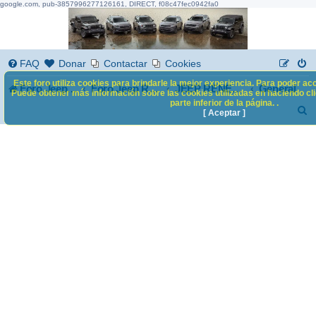
google.com, pub-3857996277126161, DIRECT, f08c47fec0942fa0
FAQ
Donar
Contactar
Cookies
Este foro utiliza cookies para brindarle la mejor experiencia. Para poder acc
Foro Jeep Renegade
General
Foro Jeep Renegade
JEEP RENEGADE
Puede obtener más información sobre las cookies utilizadas en haciendo clic
parte inferior de la página. .
B
[ Aceptar ]
u
s
c
a
r