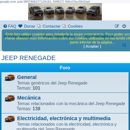
google.com, pub-3857996277126161, DIRECT, f08c47fec0942fa0
FAQ
Donar
Contactar
Cookies
Este foro utiliza cookies para brindarle la mejor experiencia. Para poder acc
Foro Jeep Renegade
Foro Jeep Renegade
JEEP RENEGADE
Puede obtener más información sobre las cookies utilizadas en haciendo clic
parte inferior de la página. .
B
[ Aceptar ]
u
JEEP RENEGADE
s
Foro
c
General
a
Temas genéricos del Jeep Renegade
r
101
Temas:
Mecánica
Temas relacionados con la mecánica del Jeep Renegade
138
Temas:
Electricidad, electrónica y multimedia
Temas relacionados con la electricidad, electrónica y
multimedia del Jeep Renegade