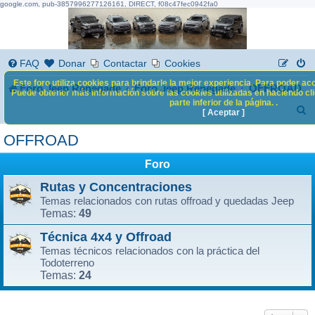
google.com, pub-3857996277126161, DIRECT, f08c47fec0942fa0
FAQ
Donar
Contactar
Cookies
Este foro utiliza cookies para brindarle la mejor experiencia. Para poder acc
Foro Jeep Renegade
Foro Jeep Renegade
OFFROAD
Puede obtener más información sobre las cookies utilizadas en haciendo clic
parte inferior de la página. .
B
[ Aceptar ]
u
OFFROAD
s
Foro
c
Rutas y Concentraciones
a
Temas relacionados con rutas offroad y quedadas Jeep
r
49
Temas:
Técnica 4x4 y Offroad
Temas técnicos relacionados con la práctica del
Todoterreno
24
Temas: