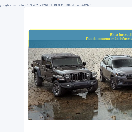
google.com, pub-3857996277126161, DIRECT, f08c47fec0942fa0
Este foro uti
Puede obtener más informació