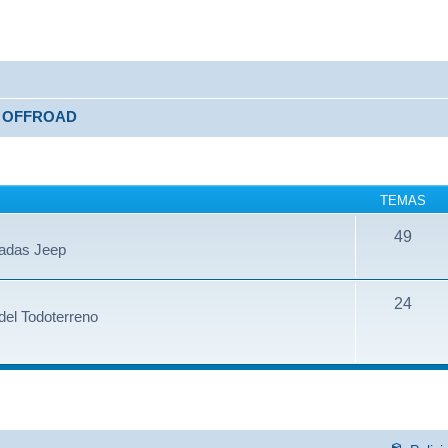
OFFROAD
TEMAS
49
dadas Jeep
24
del Todoterreno