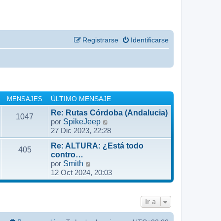
Registrarse
Identificarse
MENSAJES
ÚLTIMO MENSAJE
Re: Rutas Córdoba (Andalucia)
1047
V
por
SpikeJeep
27 Dic 2023, 22:28
e
r
Re: ALTURA: ¿Está todo
ú
405
contro…
l
V
por
Smith
t
12 Oct 2024, 20:03
e
i
r
m
ú
o
l
Ir a
m
t
e
i