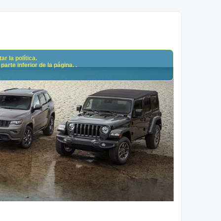
r la política.
arte inferior de la página. .