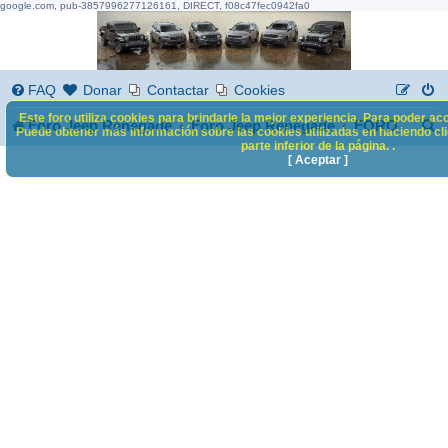
google.com, pub-3857996277126161, DIRECT, f08c47fec0942fa0
FAQ
Donar
Contactar
Cookies
Este foro utiliza cookies para brindarle la mejor experiencia. Para poder acc
B
Foro Jeep Renegade
Foro Jeep Renegade
FORO
Puede obtener más información sobre las cookies utilizadas en haciendo clic
parte inferior de la página. .
u
[ Aceptar ]
s
c
a
r