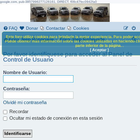
google.com, pub-3857996277126161, DIRECT, f08c47fec0942fa0
FAQ
Donar
Contactar
Cookies
Este foro utiliza cookies para brindarle la mejor experiencia. Para poder acc
B
Foro Jeep Renegade
Foro Jeep Renegade
Puede obtener más información sobre las cookies utilizadas en haciendo clic
parte inferior de la página. .
u
[ Aceptar ]
Por favor identifíquese para acceder al Panel de
s
Control de Usuario
c
Nombre de Usuario:
a
r
Contraseña:
Olvidé mi contraseña
Recordar
Ocultar mi estado de conexión en esta sesión