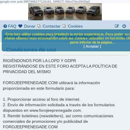
google.com, pub-3857996277126161, DIRECT, f08c47fec0942fa0
FAQ
Donar
Contactar
Cookies
Este foro utiliza cookies para brindarle la mejor experiencia. Para poder acc
B
Foro Jeep Renegade
Foro Jeep Renegade
Puede obtener más información sobre las cookies utilizadas en haciendo clic
parte inferior de la página. .
u
[ Aceptar ]
- Condiciones de uso
s
RIGIÉNDONOS POR LA LOPD Y GDPR
c
REGISTRÁNDOSE EN ESTE FORO ACEPTA LA POLÍTICA DE
a
PRIVACIDAD DEL MISMO
r
FOROJEEPRENEGADE.COM utilizará la información
proporcionada en este formulario para:
1. Proporcionar acceso al foro de internet.
2. Envío de información solicitada a través de los formularios
dispuestos en www.forojeeprenegade.com.
3. Remitir boletines (newsletters), así como comunicaciones
comerciales de promociones y/o publicidad de
FOROJEEPRENEGADE.COM