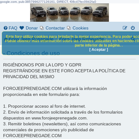
google.com, pub-3857996277126161, DIRECT, f08c47fec0942fa0
FAQ
Donar
Contactar
Cookies
Este foro utiliza cookies para brindarle la mejor experiencia. Para poder acc
B
Foro Jeep Renegade
Foro Jeep Renegade
Puede obtener más información sobre las cookies utilizadas en haciendo clic
parte inferior de la página. .
u
[ Aceptar ]
- Condiciones de uso
s
RIGIÉNDONOS POR LA LOPD Y GDPR
c
REGISTRÁNDOSE EN ESTE FORO ACEPTA LA POLÍTICA DE
a
PRIVACIDAD DEL MISMO
r
FOROJEEPRENEGADE.COM utilizará la información
proporcionada en este formulario para:
1. Proporcionar acceso al foro de internet.
2. Envío de información solicitada a través de los formularios
dispuestos en www.forojeeprenegade.com.
3. Remitir boletines (newsletters), así como comunicaciones
comerciales de promociones y/o publicidad de
FOROJEEPRENEGADE.COM