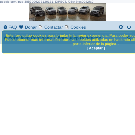
google.com, pub-3857996277126161, DIRECT, f08c47fec0942fa0
FAQ
Donar
Contactar
Cookies
Este foro utiliza cookies para brindarle la mejor experiencia. Para poder acc
B
Foro Jeep Renegade
Foro Jeep Renegade
Puede obtener más información sobre las cookies utilizadas en haciendo clic
parte inferior de la página. .
u
[ Aceptar ]
s
c
a
r