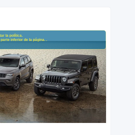
r la política.
arte inferior de la página. .