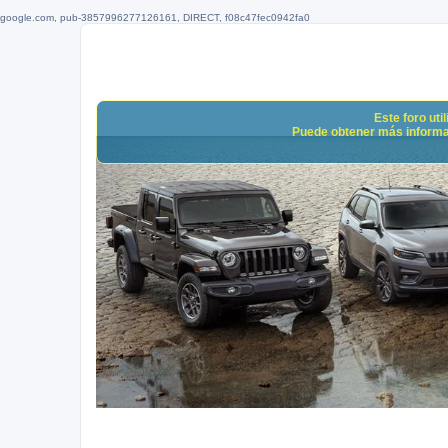
google.com, pub-3857996277126161, DIRECT, f08c47fec0942fa0
Este foro uti
Puede obtener más informació