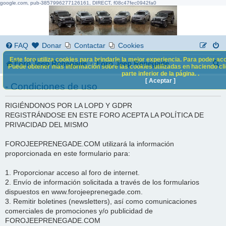
google.com, pub-3857996277126161, DIRECT, f08c47fec0942fa0
FAQ
Donar
Contactar
Cookies
Este foro utiliza cookies para brindarle la mejor experiencia. Para poder acc
B
Foro Jeep Renegade
Foro Jeep Renegade
Puede obtener más información sobre las cookies utilizadas en haciendo clic
parte inferior de la página. .
u
[ Aceptar ]
- Condiciones de uso
s
RIGIÉNDONOS POR LA LOPD Y GDPR
c
REGISTRÁNDOSE EN ESTE FORO ACEPTA LA POLÍTICA DE
a
PRIVACIDAD DEL MISMO
r
FOROJEEPRENEGADE.COM utilizará la información
proporcionada en este formulario para:
1. Proporcionar acceso al foro de internet.
2. Envío de información solicitada a través de los formularios
dispuestos en www.forojeeprenegade.com.
3. Remitir boletines (newsletters), así como comunicaciones
comerciales de promociones y/o publicidad de
FOROJEEPRENEGADE.COM