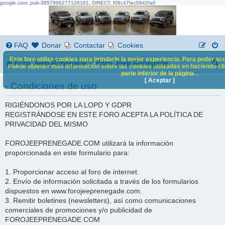
google.com, pub-3857996277126161, DIRECT, f08c47fec0942fa0
FAQ
Donar
Contactar
Cookies
Este foro utiliza cookies para brindarle la mejor experiencia. Para poder acc
B
Foro Jeep Renegade
Foro Jeep Renegade
Puede obtener más información sobre las cookies utilizadas en haciendo clic
parte inferior de la página. .
u
[ Aceptar ]
- Condiciones de uso
s
RIGIÉNDONOS POR LA LOPD Y GDPR
c
REGISTRÁNDOSE EN ESTE FORO ACEPTA LA POLÍTICA DE
a
PRIVACIDAD DEL MISMO
r
FOROJEEPRENEGADE.COM utilizará la información
proporcionada en este formulario para:
1. Proporcionar acceso al foro de internet.
2. Envío de información solicitada a través de los formularios
dispuestos en www.forojeeprenegade.com.
3. Remitir boletines (newsletters), así como comunicaciones
comerciales de promociones y/o publicidad de
FOROJEEPRENEGADE.COM