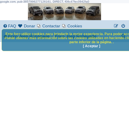
google.com, pub-3857996277126161, DIRECT, f08c47fec0942fa0
FAQ
Donar
Contactar
Cookies
Este foro utiliza cookies para brindarle la mejor experiencia. Para poder acc
B
Foro Jeep Renegade
Foro Jeep Renegade
Puede obtener más información sobre las cookies utilizadas en haciendo clic
parte inferior de la página. .
u
[ Aceptar ]
s
c
a
r