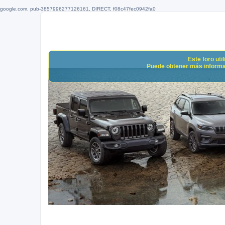
google.com, pub-3857996277126161, DIRECT, f08c47fec0942fa0
Este foro uti
Puede obtener más informació