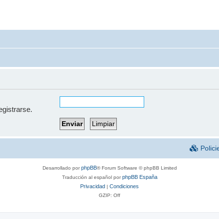
egistrarse.
Polici
phpBB
Desarrollado por
® Forum Software © phpBB Limited
phpBB España
Traducción al español por
Privacidad
Condiciones
|
GZIP: Off