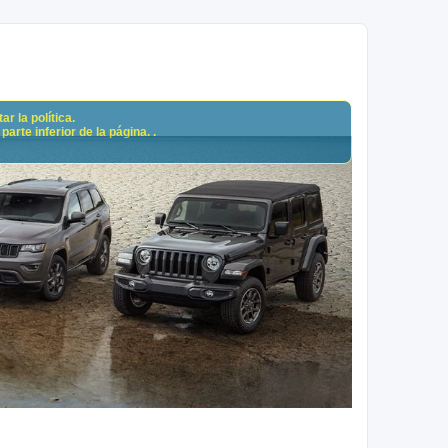
r la política.
arte inferior de la página. .