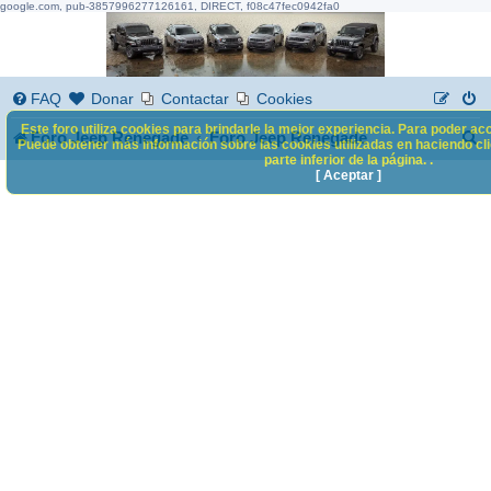
google.com, pub-3857996277126161, DIRECT, f08c47fec0942fa0
FAQ
Donar
Contactar
Cookies
Este foro utiliza cookies para brindarle la mejor experiencia. Para poder acc
B
Foro Jeep Renegade
Foro Jeep Renegade
Puede obtener más información sobre las cookies utilizadas en haciendo clic
parte inferior de la página. .
u
[ Aceptar ]
s
c
a
r