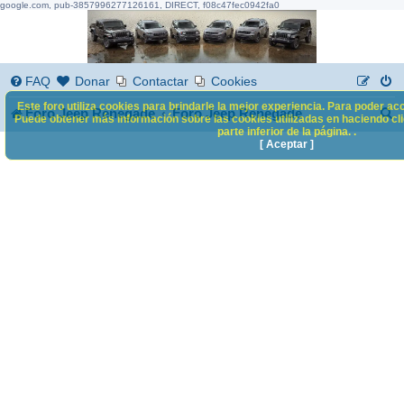
google.com, pub-3857996277126161, DIRECT, f08c47fec0942fa0
FAQ
Donar
Contactar
Cookies
Este foro utiliza cookies para brindarle la mejor experiencia. Para poder acc
B
Foro Jeep Renegade
Foro Jeep Renegade
Puede obtener más información sobre las cookies utilizadas en haciendo clic
parte inferior de la página. .
u
[ Aceptar ]
s
c
a
r